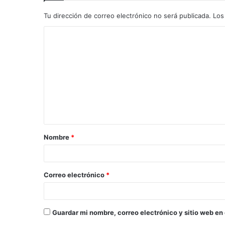
Tu dirección de correo electrónico no será publicada.
Los
C
o
m
e
n
t
a
Nombre
*
r
i
o
Correo electrónico
*
*
Guardar mi nombre, correo electrónico y sitio web en