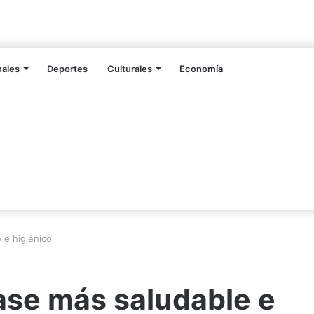
nales
Deportes
Culturales
Economía
 e higiénico
vase más saludable e