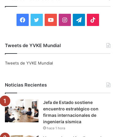
r
:
F
T
Y
I
T
T
a
w
o
n
e
i
c
i
u
s
l
k
Tweets de YVKE Mundial
e
t
T
t
e
T
Tweets de YVKE Mundial
b
t
u
a
g
o
o
e
b
g
r
k
Noticias Recientes
o
r
e
r
a
Jefa de Estado sostiene
k
a
m
encuentro estratégico con
firmas internacionales de
m
ingeniería sísmica
hace 1 hora