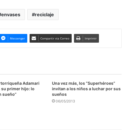
envases
reciclaje
Messenger
Compartir via Correo
Imprimir
ertorriqueña Adamari
Una vez más, los “Superhéroes”
su primer hijo: lo
invitan a los niños a luchar por sus
n sueño”
sueños
06/05/2013