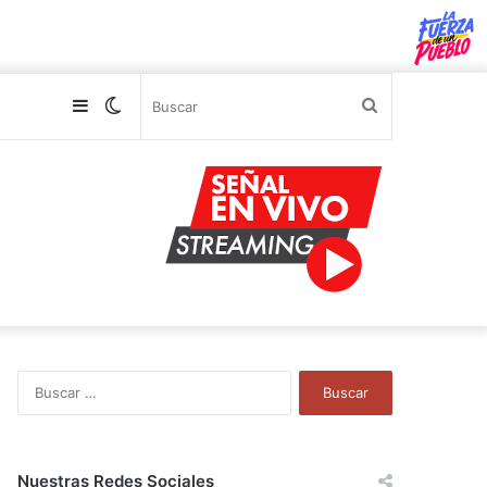
Sidebar
Switch
Buscar
skin
B
u
s
c
a
Nuestras Redes Sociales