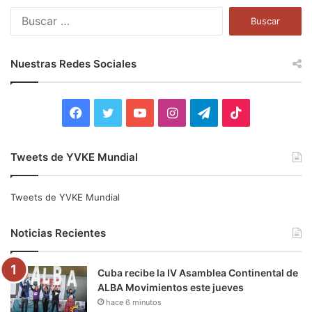
B
u
s
c
Nuestras Redes Sociales
a
r
:
F
T
Y
I
T
T
a
w
o
n
e
i
Tweets de YVKE Mundial
c
i
u
s
l
k
e
t
T
t
e
T
Tweets de YVKE Mundial
b
t
u
a
g
o
Noticias Recientes
o
e
b
g
r
k
Cuba recibe la IV Asamblea Continental de
o
r
e
r
a
ALBA Movimientos este jueves
hace 6 minutos
k
a
m