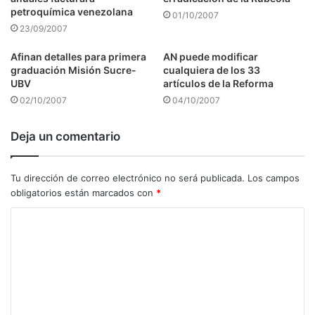
petroquímica venezolana
01/10/2007
23/09/2007
Afinan detalles para primera
AN puede modificar
graduación Misión Sucre-
cualquiera de los 33
UBV
artículos de la Reforma
02/10/2007
04/10/2007
Deja un comentario
Tu dirección de correo electrónico no será publicada.
Los campos
obligatorios están marcados con
*
C
o
m
e
n