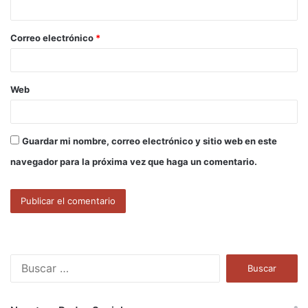
i
o
Correo electrónico
*
*
Web
Guardar mi nombre, correo electrónico y sitio web en este
navegador para la próxima vez que haga un comentario.
B
u
s
c