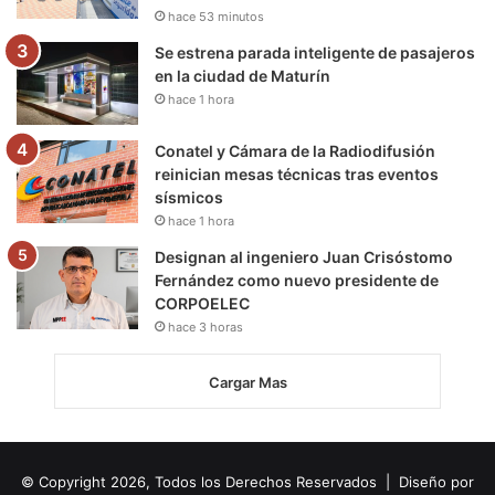
hace 53 minutos
Se estrena parada inteligente de pasajeros
en la ciudad de Maturín
hace 1 hora
Conatel y Cámara de la Radiodifusión
reinician mesas técnicas tras eventos
sísmicos
hace 1 hora
Designan al ingeniero Juan Crisóstomo
Fernández como nuevo presidente de
CORPOELEC
hace 3 horas
Cargar Mas
© Copyright 2026, Todos los Derechos Reservados | Diseño por