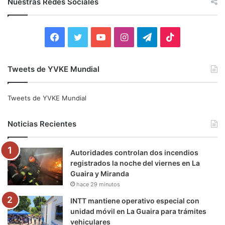
Nuestras Redes Sociales
a
r
:
F
T
Y
I
T
T
a
w
o
n
e
i
Tweets de YVKE Mundial
c
i
u
s
l
k
e
t
T
t
e
T
Tweets de YVKE Mundial
b
t
u
a
g
o
Noticias Recientes
o
e
b
g
r
k
Autoridades controlan dos incendios
o
r
e
r
a
registrados la noche del viernes en La
Guaira y Miranda
k
a
m
hace 29 minutos
m
INTT mantiene operativo especial con
unidad móvil en La Guaira para trámites
vehiculares