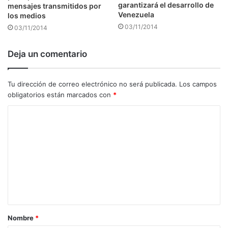
garantizará el desarrollo de
mensajes transmitidos por
Venezuela
los medios
03/11/2014
03/11/2014
Deja un comentario
Tu dirección de correo electrónico no será publicada.
Los campos
obligatorios están marcados con
*
C
o
m
e
n
t
a
Nombre
*
r