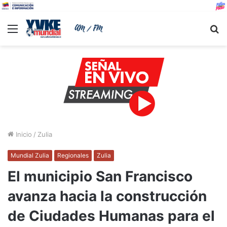
Menu
B
Inicio
/
Zulia
Mundial Zulia
Regionales
Zulia
El municipio San Francisco
avanza hacia la construcción
de Ciudades Humanas para el