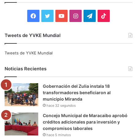
r
:
F
T
Y
I
T
T
a
w
o
n
e
i
Tweets de YVKE Mundial
c
i
u
s
l
k
e
t
T
t
e
T
Tweets de YVKE Mundial
b
t
u
a
g
o
Noticias Recientes
o
e
b
g
r
k
Gobernación del Zulia instala 18
o
r
e
r
a
transformadores beneficiaron al
municipio Miranda
k
a
m
hace 32 segundos
m
Concejo Municipal de Maracaibo aprobó
créditos adicionales para inversión y
compromisos laborales
hace 5 minutos