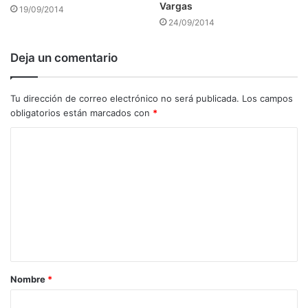
Vargas
19/09/2014
24/09/2014
Deja un comentario
Tu dirección de correo electrónico no será publicada.
Los campos
obligatorios están marcados con
*
C
o
m
e
n
t
a
Nombre
*
r
i