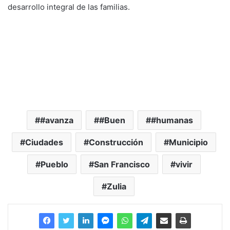
desarrollo integral de las familias.
#avanza
#Buen
#humanas
Ciudades
Construcción
Municipio
Pueblo
San Francisco
vivir
Zulia