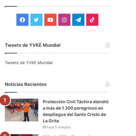
r
:
F
T
Y
I
T
T
a
w
o
n
e
i
c
i
u
s
l
k
Tweets de YVKE Mundial
e
t
T
t
e
T
Tweets de YVKE Mundial
b
t
u
a
g
o
o
e
b
g
r
k
Noticias Recientes
o
r
e
r
a
Protección Civil Táchira atendió
k
a
m
a más de 1.300 peregrinos en
despliegue del Santo Cristo de
m
La Grita
hace 5 minutos