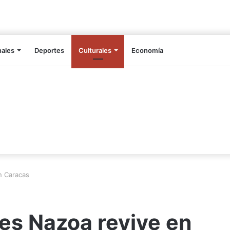
nales
Deportes
Culturales
Economía
n Caracas
les Nazoa revive en