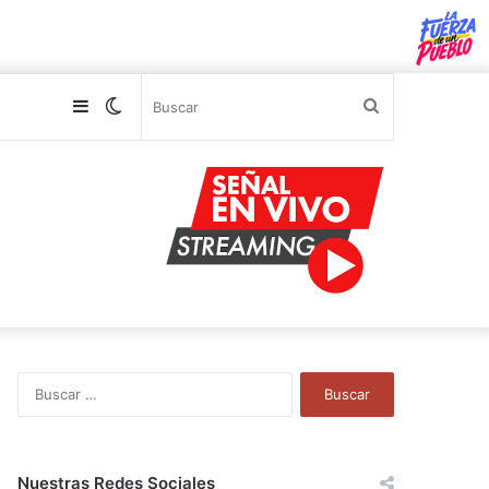
Sidebar
Switch
Buscar
skin
B
u
s
c
a
Nuestras Redes Sociales