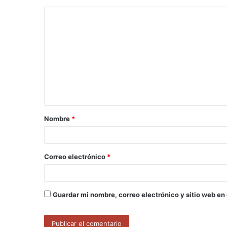
C
o
m
e
n
t
a
Nombre
*
r
i
o
Correo electrónico
*
*
Guardar mi nombre, correo electrónico y sitio web en