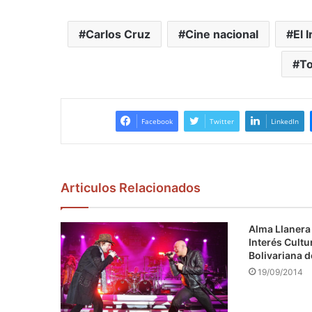
Carlos Cruz
Cine nacional
El 
T
Facebook
Twitter
LinkedIn
Articulos Relacionados
Alma Llanera 
Interés Cultu
Bolivariana 
19/09/2014