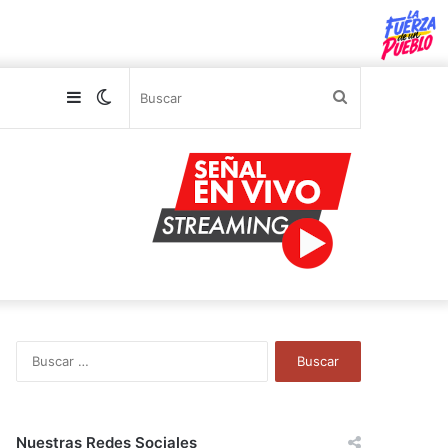
Sidebar
Switch
Buscar
skin
B
u
s
c
a
Nuestras Redes Sociales