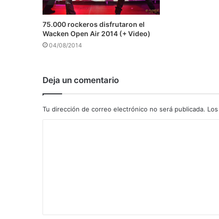
75.000 rockeros disfrutaron el
Wacken Open Air 2014 (+ Video)
04/08/2014
Deja un comentario
Tu dirección de correo electrónico no será publicada.
Los
C
o
m
e
n
t
a