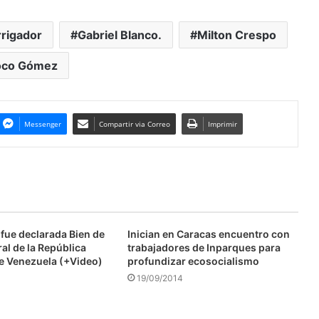
Irrigador
Gabriel Blanco.
Milton Crespo
oco Gómez
Messenger
Compartir via Correo
Imprimir
fue declarada Bien de
Inician en Caracas encuentro con
ral de la República
trabajadores de Inparques para
de Venezuela (+Video)
profundizar ecosocialismo
19/09/2014