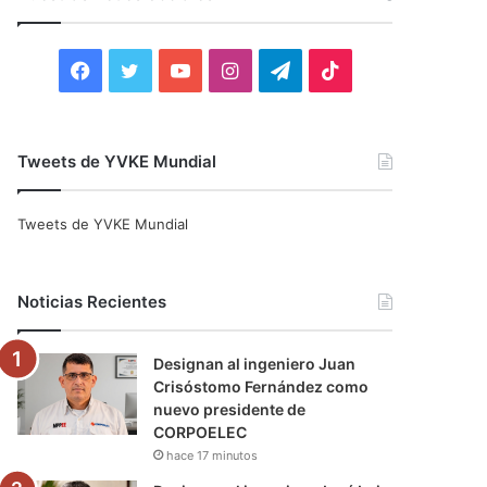
r
:
F
T
Y
I
T
T
a
w
o
n
e
i
c
i
u
s
l
k
Tweets de YVKE Mundial
e
t
T
t
e
T
Tweets de YVKE Mundial
b
t
u
a
g
o
o
e
b
g
r
k
Noticias Recientes
o
r
e
r
a
Designan al ingeniero Juan
k
a
m
Crisóstomo Fernández como
nuevo presidente de
m
CORPOELEC
hace 17 minutos