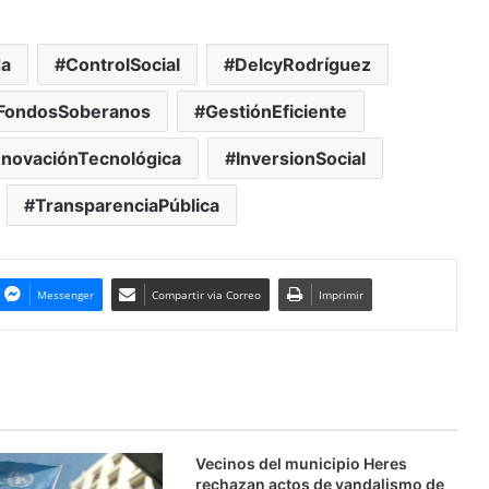
da
ControlSocial
DelcyRodríguez
FondosSoberanos
GestiónEficiente
nnovaciónTecnológica
InversionSocial
TransparenciaPública
Messenger
Compartir via Correo
Imprimir
Vecinos del municipio Heres
rechazan actos de vandalismo de