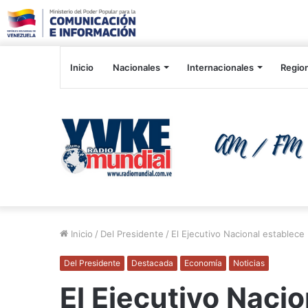
Inicio
Nacionales
Internacionales
Regio
Inicio
/
Del Presidente
/
El Ejecutivo Nacional establec
Del Presidente
Destacada
Economía
Noticias
El Ejecutivo Naci