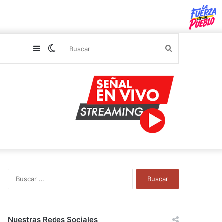
Sidebar
Switch
Buscar
skin
B
u
s
c
a
Nuestras Redes Sociales