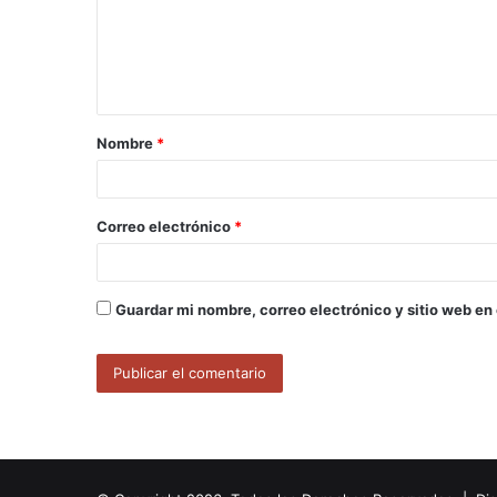
e
n
t
a
Nombre
*
r
i
o
Correo electrónico
*
*
Guardar mi nombre, correo electrónico y sitio web en