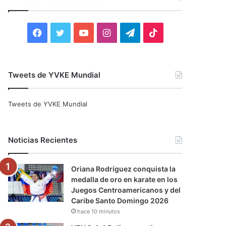
r
:
F
T
Y
I
T
T
a
w
o
n
e
i
c
i
u
s
l
k
Tweets de YVKE Mundial
e
t
T
t
e
T
Tweets de YVKE Mundial
b
t
u
a
g
o
o
e
b
g
r
k
Noticias Recientes
o
r
e
r
a
Oriana Rodríguez conquista la
k
a
m
medalla de oro en karate en los
Juegos Centroamericanos y del
m
Caribe Santo Domingo 2026
hace 10 minutos