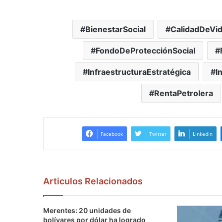
BienestarSocial
CalidadDeVi
FondoDeProtecciónSocial
InfraestructuraEstratégica
I
RentaPetrolera
Facebook
Twitter
LinkedIn
Articulos Relacionados
Merentes: 20 unidades de
bolívares por dólar ha logrado