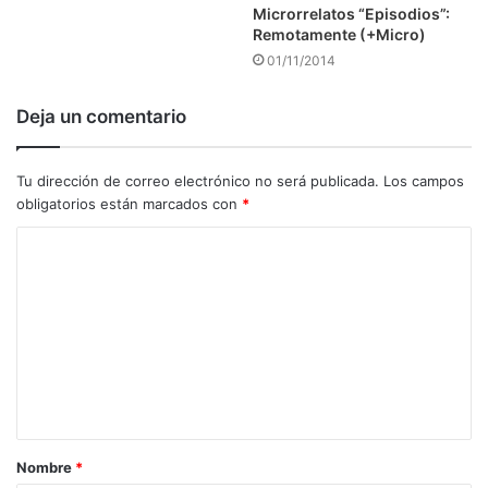
Microrrelatos “Episodios”:
Remotamente (+Micro)
01/11/2014
Deja un comentario
Tu dirección de correo electrónico no será publicada.
Los campos
obligatorios están marcados con
*
C
o
m
e
n
t
a
Nombre
*
r