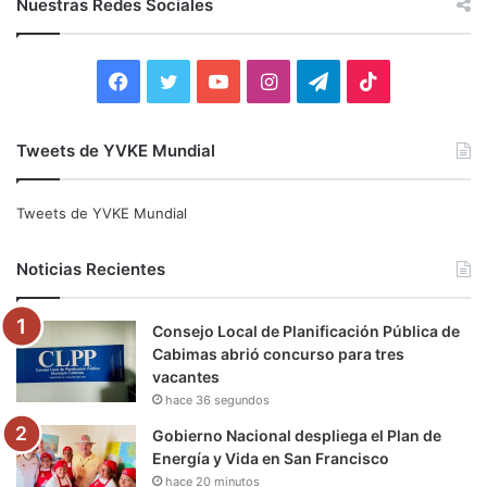
Nuestras Redes Sociales
a
r
:
F
T
Y
I
T
T
a
w
o
n
e
i
Tweets de YVKE Mundial
c
i
u
s
l
k
e
t
T
t
e
T
Tweets de YVKE Mundial
b
t
u
a
g
o
Noticias Recientes
o
e
b
g
r
k
Consejo Local de Planificación Pública de
o
r
e
r
a
Cabimas abrió concurso para tres
vacantes
k
a
m
hace 36 segundos
m
Gobierno Nacional despliega el Plan de
Energía y Vida en San Francisco
hace 20 minutos