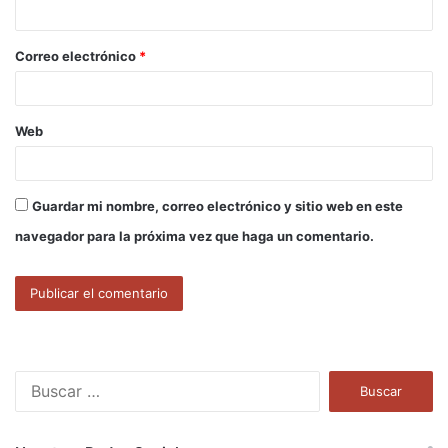
i
o
Correo electrónico
*
*
Web
Guardar mi nombre, correo electrónico y sitio web en este
navegador para la próxima vez que haga un comentario.
B
u
s
c