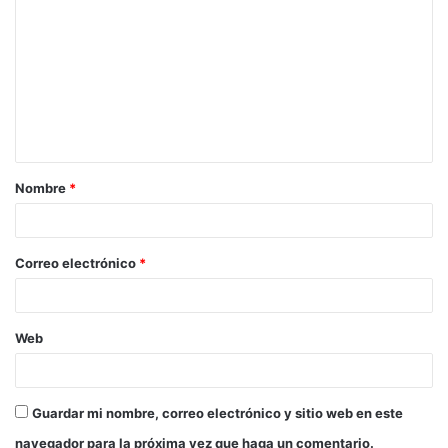
o
m
e
n
t
a
Nombre
*
r
i
o
Correo electrónico
*
*
Web
Guardar mi nombre, correo electrónico y sitio web en este
navegador para la próxima vez que haga un comentario.