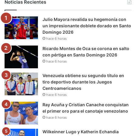
Noticias Recientes
o
e
b
g
r
k
Julio Mayora revalida su hegemonía con
o
r
e
r
a
un impresionante doblete dorado en Santo
Domingo 2026
k
a
m
hace 6 horas
m
Ricardo Montes de Oca se corona en salto
con pértiga en Santo Domingo 2026
hace 6 horas
Venezuela obtiene su segundo título en
tiro deportivo durante los Juegos
Centroamericanos
hace 6 horas
Ray Acuña y Cristian Canache conquistan
el primer oro para el canotaje venezolano
hace 6 horas
Wilkeinner Lugo y Katherin Echandia