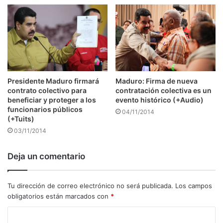
Presidente Maduro firmará
Maduro: Firma de nueva
contrato colectivo para
contratación colectiva es un
beneficiar y proteger a los
evento histórico (+Audio)
funcionarios públicos
04/11/2014
(+Tuits)
03/11/2014
Deja un comentario
Tu dirección de correo electrónico no será publicada.
Los campos
obligatorios están marcados con
*
C