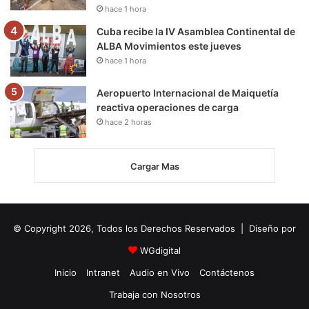
hace 1 hora
Cuba recibe la IV Asamblea Continental de
ALBA Movimientos este jueves
hace 1 hora
Aeropuerto Internacional de Maiquetía
reactiva operaciones de carga
hace 2 horas
Cargar Mas
© Copyright 2026, Todos los Derechos Reservados | Diseño por
WGdigital
Inicio
Intranet
Audio en Vivo
Contáctenos
Trabaja con Nosotros