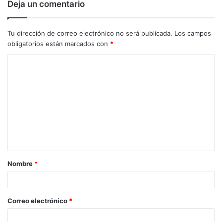
Deja un comentario
Tu dirección de correo electrónico no será publicada.
Los campos
obligatorios están marcados con
*
C
o
m
e
n
t
a
Nombre
*
r
i
o
Correo electrónico
*
*