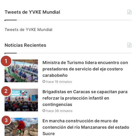
a
w
o
n
e
i
Tweets de YVKE Mundial
c
i
u
s
l
k
e
t
T
t
e
T
Tweets de YVKE Mundial
b
t
u
a
g
o
Noticias Recientes
o
e
b
g
r
k
Ministra de Turismo lidera encuentro con
o
r
e
r
a
prestadores de servicio del eje costero
carabobeño
k
a
m
hace 19 minutos
m
Brigadistas en Caracas se capacitan para
reforzar la protección infantil en
contingencias
hace 38 minutos
En marcha construcción de muro de
contención del río Manzanares del estado
Sucre