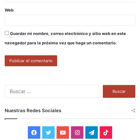
Web
Guardar mi nombre, correo electrónico y sitio web en este
navegador para la próxima vez que haga un comentario.
B
u
s
c
Nuestras Redes Sociales
a
r
:
F
T
Y
I
T
T