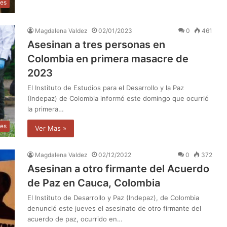
les
Magdalena Valdez
02/01/2023
0
461
Asesinan a tres personas en
Colombia en primera masacre de
2023
El Instituto de Estudios para el Desarrollo y la Paz
(Indepaz) de Colombia informó este domingo que ocurrió
la primera…
les
Ver Mas »
Magdalena Valdez
02/12/2022
0
372
Asesinan a otro firmante del Acuerdo
de Paz en Cauca, Colombia
El Instituto de Desarrollo y Paz (Indepaz), de Colombia
denunció este jueves el asesinato de otro firmante del
acuerdo de paz, ocurrido en…