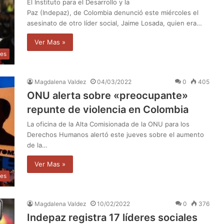
El Instituto para el Desarrollo y la
Paz (Indepaz), de Colombia denunció este miércoles el
asesinato de otro líder social, Jaime Losada, quien era…
Ver Mas »
les
Magdalena Valdez
04/03/2022
0
405
ONU alerta sobre «preocupante»
repunte de violencia en Colombia
La oficina de la Alta Comisionada de la ONU para los
Derechos Humanos alertó este jueves sobre el aumento
de la…
Ver Mas »
les
Magdalena Valdez
10/02/2022
0
376
Indepaz registra 17 líderes sociales