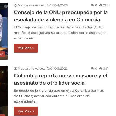
Magdalena Valdez
14/04/2023
0
286
Consejo de la ONU preocupada por la
escalada de violencia en Colombia
El Consejo de Seguridad de las Naciones Unidas (ONU)
manifestó este jueves su preocupación por la escalda de
violencia en…
Ver Mas »
les
Magdalena Valdez
01/03/2023
0
381
Colombia reporta nueva masacre y el
asesinato de otro líder social
En medio de la violencia que enluta a Colombia por más
de 60 años; acentuada durante el Gobierno del
expresidente…
Ver Mas »