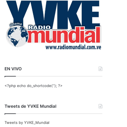
r
:
EN VIVO
<?php echo do_shortcode(‘‘); ?>
Tweets de YVKE Mundial
Tweets by YVKE_Mundial