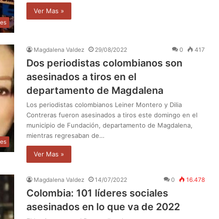
Ver Mas »
les
Magdalena Valdez
29/08/2022
0
417
Dos periodistas colombianos son
asesinados a tiros en el
departamento de Magdalena
Los periodistas colombianos Leiner Montero y Dilia
Contreras fueron asesinados a tiros este domingo en el
municipio de Fundación, departamento de Magdalena,
mientras regresaban de…
les
Ver Mas »
Magdalena Valdez
14/07/2022
0
16.478
Colombia: 101 líderes sociales
asesinados en lo que va de 2022