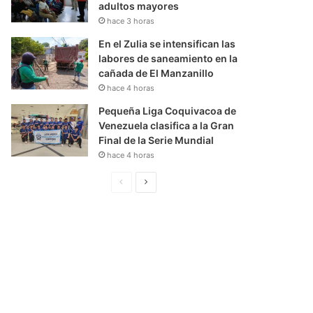
adultos mayores
hace 3 horas
En el Zulia se intensifican las
labores de saneamiento en la
cañada de El Manzanillo
hace 4 horas
Pequeña Liga Coquivacoa de
Venezuela clasifica a la Gran
Final de la Serie Mundial
hace 4 horas
P
S
á
i
g
g
i
u
n
i
a
e
A
n