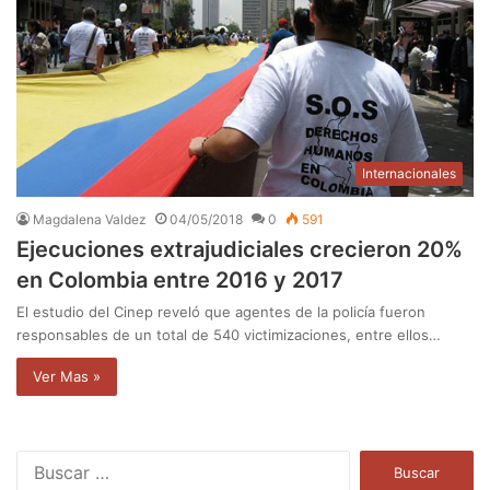
Internacionales
Magdalena Valdez
04/05/2018
0
591
Ejecuciones extrajudiciales crecieron 20%
en Colombia entre 2016 y 2017
El estudio del Cinep reveló que agentes de la policía fueron
responsables de un total de 540 victimizaciones, entre ellos…
Ver Mas »
B
u