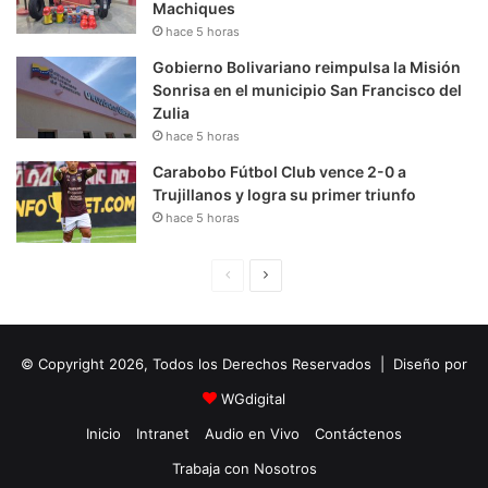
Machiques
hace 5 horas
Gobierno Bolivariano reimpulsa la Misión
Sonrisa en el municipio San Francisco del
Zulia
hace 5 horas
Carabobo Fútbol Club vence 2-0 a
Trujillanos y logra su primer triunfo
hace 5 horas
P
S
á
i
g
g
© Copyright 2026, Todos los Derechos Reservados | Diseño por
i
u
n
i
WGdigital
a
e
Inicio
Intranet
Audio en Vivo
Contáctenos
A
n
Trabaja con Nosotros