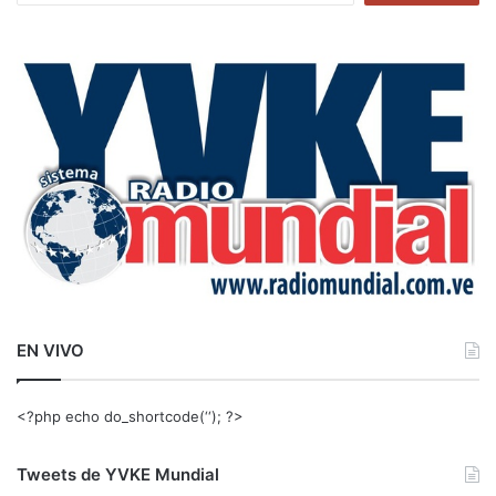
s
c
a
r
:
EN VIVO
<?php echo do_shortcode(‘‘); ?>
Tweets de YVKE Mundial