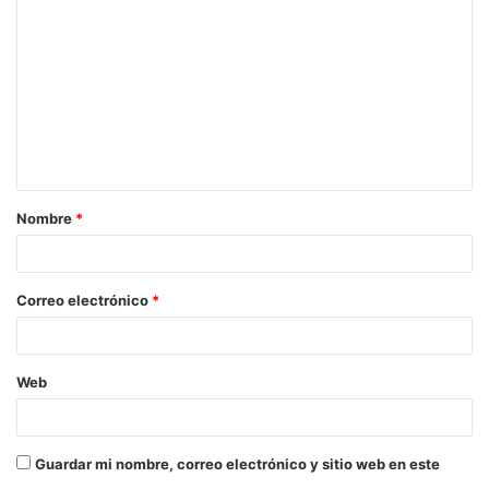
o
m
e
n
t
a
Nombre
*
r
i
o
Correo electrónico
*
*
Web
Guardar mi nombre, correo electrónico y sitio web en este