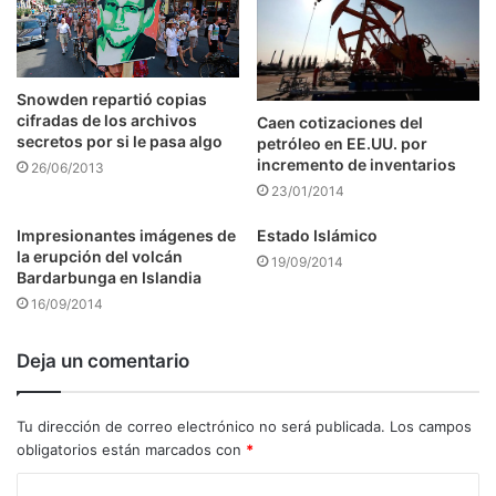
Snowden repartió copias
cifradas de los archivos
Caen cotizaciones del
secretos por si le pasa algo
petróleo en EE.UU. por
incremento de inventarios
26/06/2013
23/01/2014
Impresionantes imágenes de
Estado Islámico
la erupción del volcán
19/09/2014
Bardarbunga en Islandia
16/09/2014
Deja un comentario
Tu dirección de correo electrónico no será publicada.
Los campos
obligatorios están marcados con
*
C