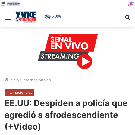
Menu
B
Inicio
/
Internacionales
Internacionales
EE.UU: Despiden a policía que
agredió a afrodescendiente
(+Video)