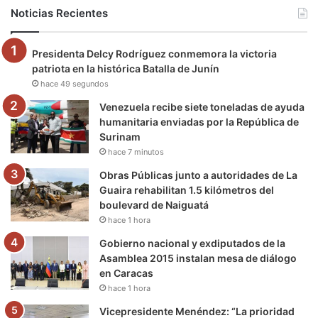
b
t
u
a
g
o
Noticias Recientes
o
e
b
g
r
k
Presidenta Delcy Rodríguez conmemora la victoria
o
r
e
r
a
patriota en la histórica Batalla de Junín
hace 49 segundos
k
a
m
Venezuela recibe siete toneladas de ayuda
m
humanitaria enviadas por la República de
Surinam
hace 7 minutos
Obras Públicas junto a autoridades de La
Guaira rehabilitan 1.5 kilómetros del
boulevard de Naiguatá
hace 1 hora
Gobierno nacional y exdiputados de la
Asamblea 2015 instalan mesa de diálogo
en Caracas
hace 1 hora
Vicepresidente Menéndez: “La prioridad