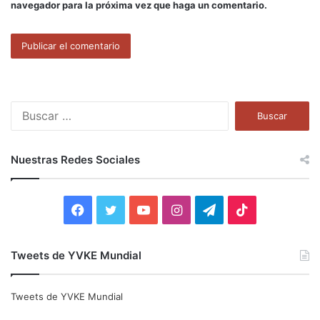
navegador para la próxima vez que haga un comentario.
B
u
s
c
Nuestras Redes Sociales
a
r
:
F
T
Y
I
T
T
a
w
o
n
e
i
Tweets de YVKE Mundial
c
i
u
s
l
k
e
t
T
t
e
T
Tweets de YVKE Mundial