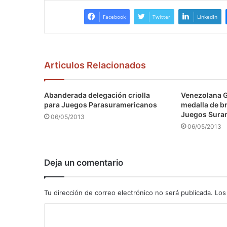
Facebook
Twitter
LinkedIn
Articulos Relacionados
Abanderada delegación criolla
Venezolana 
para Juegos Parasuramericanos
medalla de b
Juegos Sura
06/05/2013
06/05/2013
Deja un comentario
Tu dirección de correo electrónico no será publicada.
Los
C
o