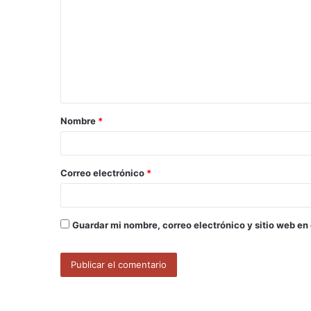
m
e
n
t
a
Nombre
*
r
i
o
Correo electrónico
*
*
Guardar mi nombre, correo electrónico y sitio web en