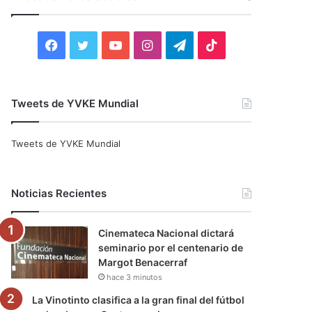
r
:
F
T
Y
I
T
T
a
w
o
n
e
i
c
i
u
s
l
k
Tweets de YVKE Mundial
e
t
T
t
e
T
Tweets de YVKE Mundial
b
t
u
a
g
o
o
e
b
g
r
k
Noticias Recientes
o
r
e
r
a
Cinemateca Nacional dictará
k
a
m
seminario por el centenario de
Margot Benacerraf
m
hace 3 minutos
La Vinotinto clasifica a la gran final del fútbol