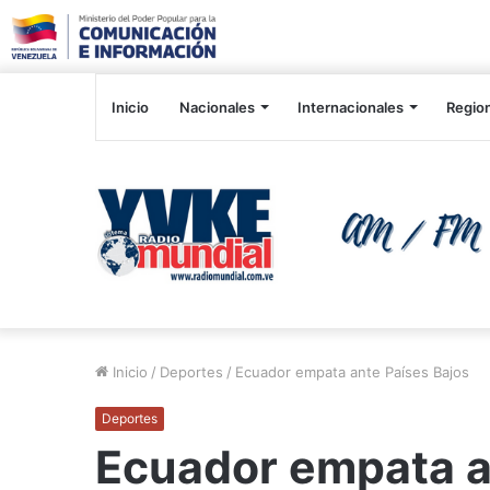
Inicio
Nacionales
Internacionales
Regio
Inicio
/
Deportes
/
Ecuador empata ante Países Bajos
Deportes
Ecuador empata a