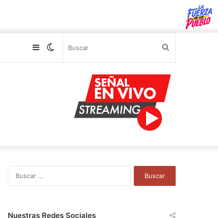
Sidebar
Switch
Buscar
skin
B
u
s
c
a
Nuestras Redes Sociales