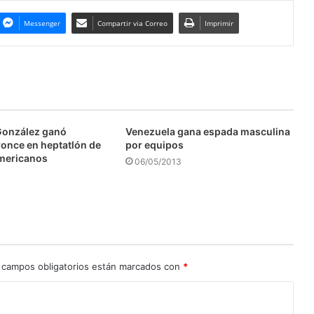
Messenger
Compartir via Correo
Imprimir
González ganó
Venezuela gana espada masculina
ronce en heptatlón de
por equipos
mericanos
06/05/2013
 campos obligatorios están marcados con
*