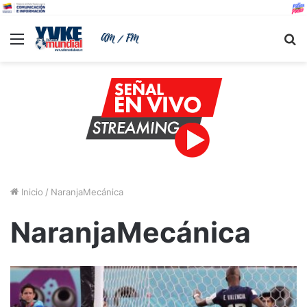
Menu
B
Inicio
/
NaranjaMecánica
NaranjaMecánica