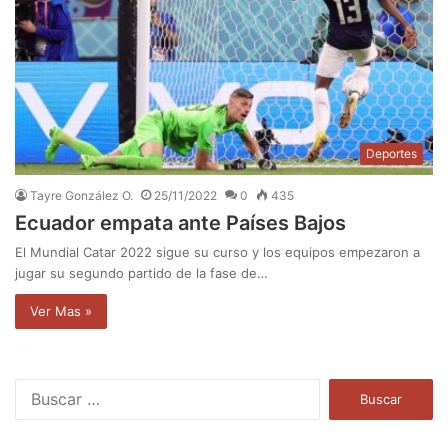
Deportes
Tayre González O.
25/11/2022
0
435
Ecuador empata ante Países Bajos
El Mundial Catar 2022 sigue su curso y los equipos empezaron a
jugar su segundo partido de la fase de…
Ver Mas »
B
u
s