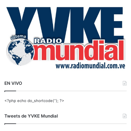
c
a
r
:
EN VIVO
<?php echo do_shortcode(‘‘); ?>
Tweets de YVKE Mundial