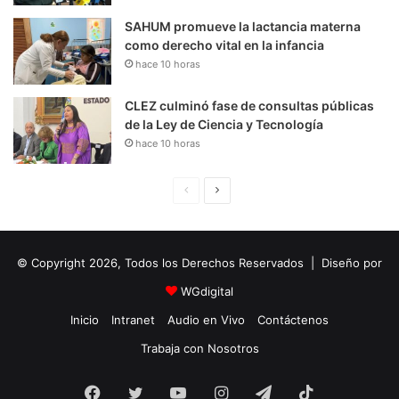
SAHUM promueve la lactancia materna
como derecho vital en la infancia
hace 10 horas
CLEZ culminó fase de consultas públicas
de la Ley de Ciencia y Tecnología
hace 10 horas
P
S
á
i
g
g
© Copyright 2026, Todos los Derechos Reservados | Diseño por
i
u
n
i
WGdigital
a
e
Inicio
Intranet
Audio en Vivo
Contáctenos
A
n
Trabaja con Nosotros
n
t
Facebook
Twitter
YouTube
t
e
Instagram
Telegram
TikTok