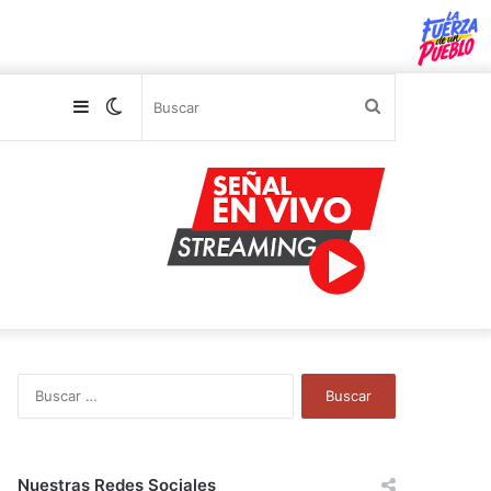
Sidebar
Switch
Buscar
skin
B
u
s
c
a
Nuestras Redes Sociales