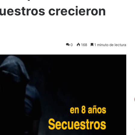
uestros crecieron
0
168
1 minuto de lectura