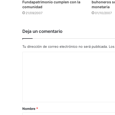
Fundapatrimonio cumplen con la
buhoneros s
comunidad
monetaria
21/09/2007
01/10/2007
Deja un comentario
Tu dirección de correo electrónico no será publicada.
Los
C
o
m
e
n
t
a
Nombre
*
r