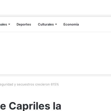
nales
Deportes
Culturales
Economía
seguridad y secuestros crecieron 615%
e Capriles la