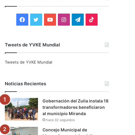
r
:
F
T
Y
I
T
T
a
w
o
n
e
i
c
i
u
s
l
k
Tweets de YVKE Mundial
e
t
T
t
e
T
Tweets de YVKE Mundial
b
t
u
a
g
o
o
e
b
g
r
k
Noticias Recientes
o
r
e
r
a
Gobernación del Zulia instala 18
k
a
m
transformadores beneficiaron
al municipio Miranda
m
hace 32 segundos
Concejo Municipal de