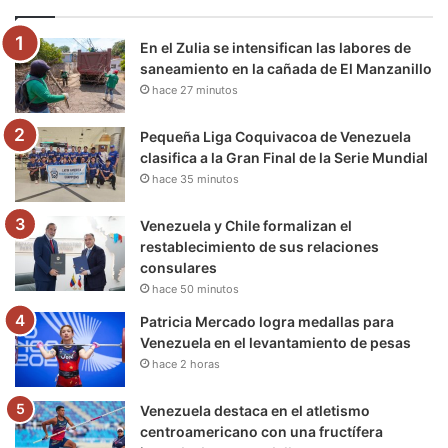
o
e
b
g
r
k
En el Zulia se intensifican las labores de
o
r
e
r
a
saneamiento en la cañada de El Manzanillo
hace 27 minutos
k
a
m
m
Pequeña Liga Coquivacoa de Venezuela
clasifica a la Gran Final de la Serie Mundial
hace 35 minutos
Venezuela y Chile formalizan el
restablecimiento de sus relaciones
consulares
hace 50 minutos
Patricia Mercado logra medallas para
Venezuela en el levantamiento de pesas
hace 2 horas
Venezuela destaca en el atletismo
centroamericano con una fructífera