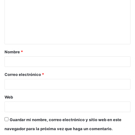
m
e
n
t
a
Nombre
*
r
i
o
Correo electrónico
*
*
Web
Guardar mi nombre, correo electrónico y sitio web en este
navegador para la próxima vez que haga un comentario.