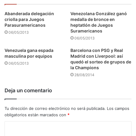
Abanderada delegación
Venezolana González ganó
criolla para Juegos
medalla de bronce en
Parasuramericanos
heptatlón de Juegos
Suramericanos
06/05/2013
06/05/2013
Venezuela gana espada
Barcelona con PSG y Real
masculina por equipos
Madrid con Liverpool: así
quedó el sorteo de grupos de
06/05/2013
la Champions
28/08/2014
Deja un comentario
Tu dirección de correo electrónico no será publicada.
Los campos
obligatorios están marcados con
*
C
o