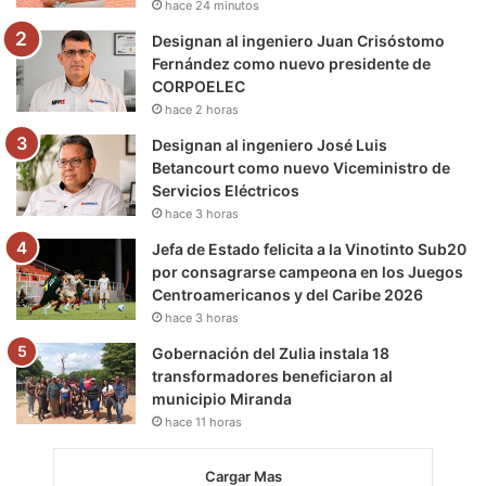
hace 24 minutos
m
Designan al ingeniero Juan Crisóstomo
Fernández como nuevo presidente de
CORPOELEC
hace 2 horas
Designan al ingeniero José Luis
Betancourt como nuevo Viceministro de
Servicios Eléctricos
hace 3 horas
Jefa de Estado felicita a la Vinotinto Sub20
por consagrarse campeona en los Juegos
Centroamericanos y del Caribe 2026
hace 3 horas
Gobernación del Zulia instala 18
transformadores beneficiaron al
municipio Miranda
hace 11 horas
Cargar Mas