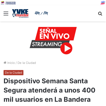
Menu
B
Inicio
/
De la Ciudad
De la Ciudad
Dispositivo Semana Santa
Segura atenderá a unos 400
mil usuarios en La Bandera