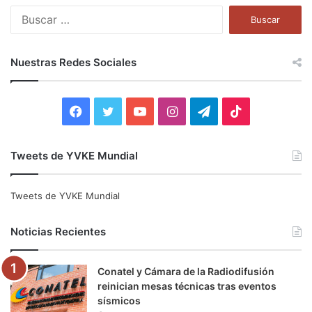
B
u
s
c
Nuestras Redes Sociales
a
r
:
F
T
Y
I
T
T
a
w
o
n
e
i
Tweets de YVKE Mundial
c
i
u
s
l
k
e
t
T
t
e
T
Tweets de YVKE Mundial
b
t
u
a
g
o
Noticias Recientes
o
e
b
g
r
k
Conatel y Cámara de la Radiodifusión
o
r
e
r
a
reinician mesas técnicas tras eventos
sísmicos
k
a
m