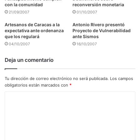
con la comunidad
reconversión monetaria
21/09/2007
01/10/2007
Artesanos de Caracas a la
Antonio Rivero presentó
expectativa ante ordenanza
Proyecto de Vulnerabilidad
que los regulará
ante Sismos
04/10/2007
16/10/2007
Deja un comentario
Tu dirección de correo electrónico no será publicada.
Los campos
obligatorios están marcados con
*
C
o
m
e
n