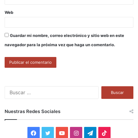
Web
Guardar mi nombre, correo electrónico y sitio web en este
navegador para la próxima vez que haga un comentario.
B
u
s
c
Nuestras Redes Sociales
a
r
:
F
T
Y
I
T
T