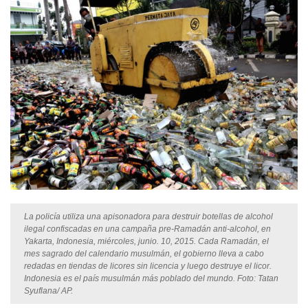
La policía utiliza una apisonadora para destruir botellas de alcohol
ilegal confiscadas en una campaña pre-Ramadán anti-alcohol, en
Yakarta, Indonesia, miércoles, junio. 10, 2015. Cada Ramadán, el
mes sagrado del calendario musulmán, el gobierno lleva a cabo
redadas en tiendas de licores sin licencia y luego destruye el licor.
Indonesia es el país musulmán más poblado del mundo. Foto: Tatan
Syuflana/ AP.