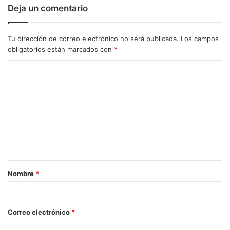
Deja un comentario
Tu dirección de correo electrónico no será publicada.
Los campos
obligatorios están marcados con
*
C
o
m
e
n
t
a
Nombre
*
r
i
o
Correo electrónico
*
*