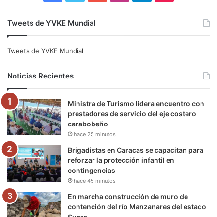
a
w
o
n
e
i
Tweets de YVKE Mundial
c
i
u
s
l
k
e
t
T
t
e
T
Tweets de YVKE Mundial
b
t
u
a
g
o
Noticias Recientes
o
e
b
g
r
k
Ministra de Turismo lidera encuentro con
o
r
e
r
a
prestadores de servicio del eje costero
carabobeño
k
a
m
hace 25 minutos
m
Brigadistas en Caracas se capacitan para
reforzar la protección infantil en
contingencias
hace 45 minutos
En marcha construcción de muro de
contención del río Manzanares del estado
Sucre