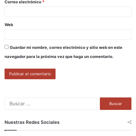
Correo electrónico
*
*
Web
Guardar mi nombre, correo electrónico y sitio web en este
navegador para la próxima vez que haga un comentario.
B
u
s
c
Nuestras Redes Sociales
a
r