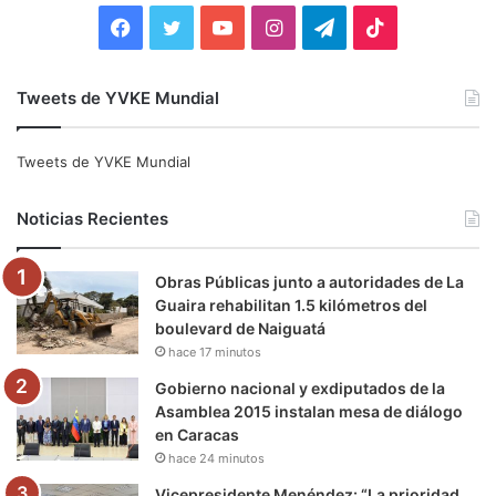
:
F
T
Y
I
T
T
a
w
o
n
e
i
Tweets de YVKE Mundial
c
i
u
s
l
k
e
t
T
t
e
T
Tweets de YVKE Mundial
b
t
u
a
g
o
Noticias Recientes
o
e
b
g
r
k
Obras Públicas junto a autoridades de La
o
r
e
r
a
Guaira rehabilitan 1.5 kilómetros del
boulevard de Naiguatá
k
a
m
hace 17 minutos
m
Gobierno nacional y exdiputados de la
Asamblea 2015 instalan mesa de diálogo
en Caracas
hace 24 minutos
Vicepresidente Menéndez: “La prioridad