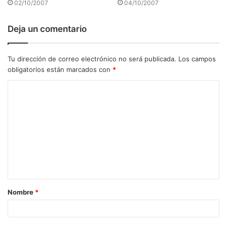
02/10/2007
04/10/2007
Deja un comentario
Tu dirección de correo electrónico no será publicada.
Los campos
obligatorios están marcados con
*
C
o
m
e
n
t
a
Nombre
*
r
i
o