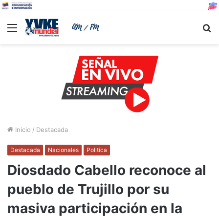
Menu
B
Inicio
/
Destacada
Destacada
Nacionales
Politica
Diosdado Cabello reconoce al
pueblo de Trujillo por su
masiva participación en la