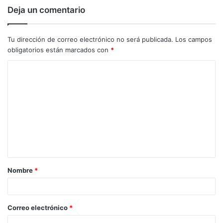
Deja un comentario
Tu dirección de correo electrónico no será publicada.
Los campos
obligatorios están marcados con
*
C
o
m
e
n
t
a
Nombre
*
r
i
o
Correo electrónico
*
*