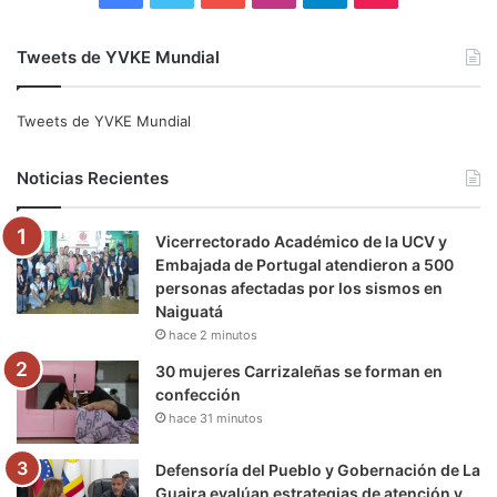
a
w
o
n
e
i
Tweets de YVKE Mundial
c
i
u
s
l
k
e
t
T
t
e
T
Tweets de YVKE Mundial
b
t
u
a
g
o
Noticias Recientes
o
e
b
g
r
k
Vicerrectorado Académico de la UCV y
o
r
e
r
a
Embajada de Portugal atendieron a 500
personas afectadas por los sismos en
k
a
m
Naiguatá
hace 2 minutos
m
30 mujeres Carrizaleñas se forman en
confección
hace 31 minutos
Defensoría del Pueblo y Gobernación de La
Guaira evalúan estrategias de atención y