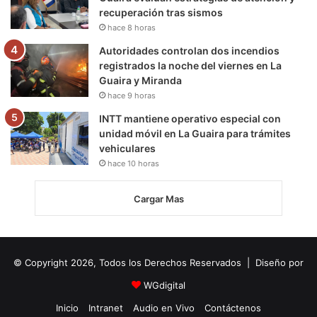
recuperación tras sismos
hace 8 horas
Autoridades controlan dos incendios
registrados la noche del viernes en La
Guaira y Miranda
hace 9 horas
INTT mantiene operativo especial con
unidad móvil en La Guaira para trámites
vehiculares
hace 10 horas
Cargar Mas
© Copyright 2026, Todos los Derechos Reservados | Diseño por
WGdigital
Inicio
Intranet
Audio en Vivo
Contáctenos