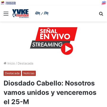
Menu
B
Inicio
/
Destacada
Destacada
Noticias
Diosdado Cabello: Nosotros
vamos unidos y venceremos
el 25-M