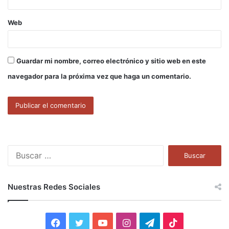
Web
Guardar mi nombre, correo electrónico y sitio web en este
navegador para la próxima vez que haga un comentario.
B
u
s
c
Nuestras Redes Sociales
a
r
:
F
T
Y
I
T
T