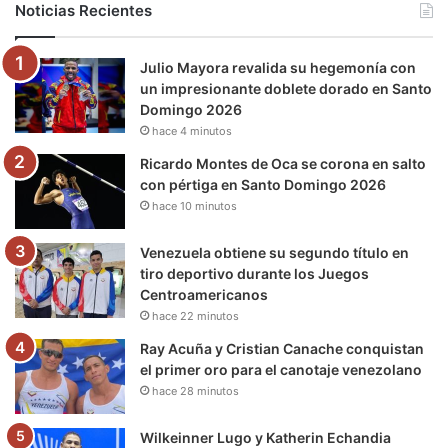
Noticias Recientes
o
e
b
g
r
k
Julio Mayora revalida su hegemonía con
o
r
e
r
a
un impresionante doblete dorado en Santo
Domingo 2026
k
a
m
hace 4 minutos
m
Ricardo Montes de Oca se corona en salto
con pértiga en Santo Domingo 2026
hace 10 minutos
Venezuela obtiene su segundo título en
tiro deportivo durante los Juegos
Centroamericanos
hace 22 minutos
Ray Acuña y Cristian Canache conquistan
el primer oro para el canotaje venezolano
hace 28 minutos
Wilkeinner Lugo y Katherin Echandia