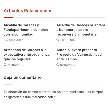
Articulos Relacionados
Alcaldía de Caracas y
Alcaldía de Caracas orientará
Fundapatrimonio cumplen
a buhoneros sobre
con la comunidad
reconversión monetaria
21/09/2007
01/10/2007
Artesanos de Caracas a la
Antonio Rivero presentó
expectativa ante ordenanza
Proyecto de Vulnerabilidad
que los regulará
ante Sismos
04/10/2007
16/10/2007
Deja un comentario
Tu dirección de correo electrónico no será publicada.
Los campos
obligatorios están marcados con
*
C