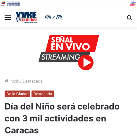
Menu
B
Inicio
/
Destacada
De la Ciudad
Destacada
Día del Niño será celebrado
con 3 mil actividades en
Caracas