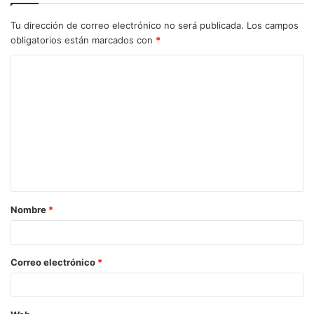
Tu dirección de correo electrónico no será publicada.
Los campos
obligatorios están marcados con
*
C
o
m
e
n
t
a
Nombre
*
r
i
o
Correo electrónico
*
*