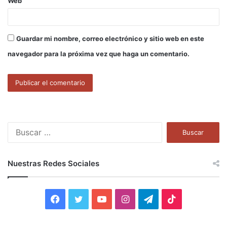
Web
Guardar mi nombre, correo electrónico y sitio web en este
navegador para la próxima vez que haga un comentario.
B
u
s
c
Nuestras Redes Sociales
a
r
:
F
T
Y
I
T
T
a
w
o
n
e
i