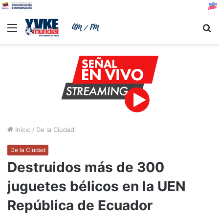
Menu
B
Inicio
/
De la Ciudad
De la Ciudad
Destruidos más de 300
juguetes bélicos en la UEN
República de Ecuador