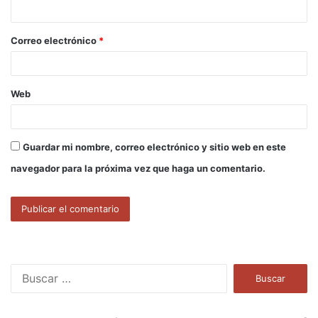
i
o
Correo electrónico
*
*
Web
Guardar mi nombre, correo electrónico y sitio web en este
navegador para la próxima vez que haga un comentario.
B
u
s
c