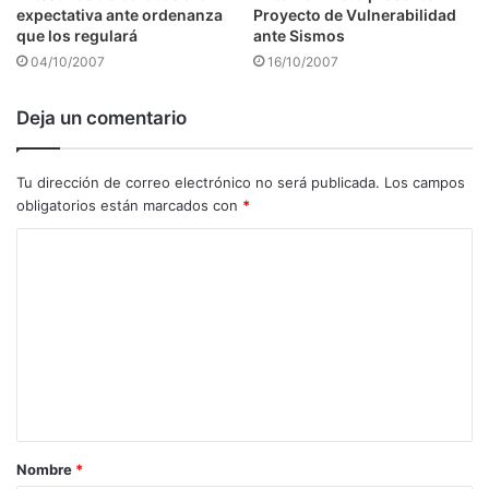
expectativa ante ordenanza
Proyecto de Vulnerabilidad
que los regulará
ante Sismos
04/10/2007
16/10/2007
Deja un comentario
Tu dirección de correo electrónico no será publicada.
Los campos
obligatorios están marcados con
*
C
o
m
e
n
t
a
Nombre
*
r