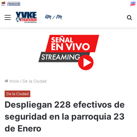
Menu
B
Inicio
/
De la Ciudad
De la Ciudad
Despliegan 228 efectivos de
seguridad en la parroquia 23
de Enero