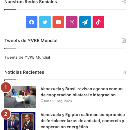
Nuestras Redes Sociales
a
r
:
F
T
Y
I
T
T
a
w
o
n
e
i
Tweets de YVKE Mundial
c
i
u
s
l
k
e
t
T
t
e
T
Tweets de YVKE Mundial
b
t
u
a
g
o
Noticias Recientes
o
e
b
g
r
k
Venezuela y Brasil revisan agenda común
o
r
e
r
a
de cooperación bilateral e integración
hace 53 segundos
k
a
m
m
Venezuela y Egipto reafirman compromiso
de fortalecer lazos de amistad, comercio y
cooperación energética