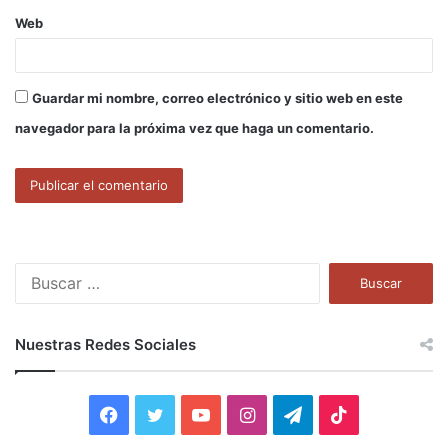
Web
Guardar mi nombre, correo electrónico y sitio web en este
navegador para la próxima vez que haga un comentario.
B
u
s
c
Nuestras Redes Sociales
a
r
:
F
T
Y
I
T
T