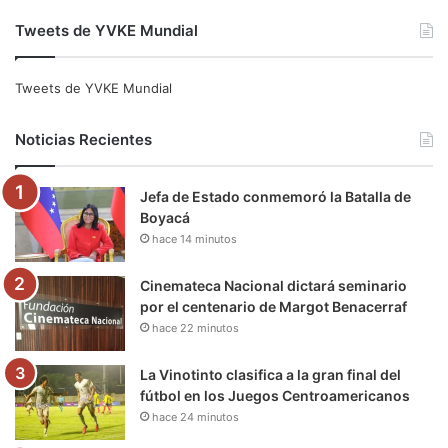
a
w
o
n
e
i
Tweets de YVKE Mundial
c
i
u
s
l
k
e
t
T
t
e
T
Tweets de YVKE Mundial
b
t
u
a
g
o
Noticias Recientes
o
e
b
g
r
k
Jefa de Estado conmemoró la Batalla de
o
r
e
r
a
Boyacá
hace 14 minutos
k
a
m
m
Cinemateca Nacional dictará seminario
por el centenario de Margot Benacerraf
hace 22 minutos
La Vinotinto clasifica a la gran final del
fútbol en los Juegos Centroamericanos
hace 24 minutos