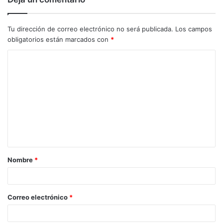
Tu dirección de correo electrónico no será publicada.
Los campos
obligatorios están marcados con
*
C
o
m
e
n
t
a
Nombre
*
r
i
o
Correo electrónico
*
*