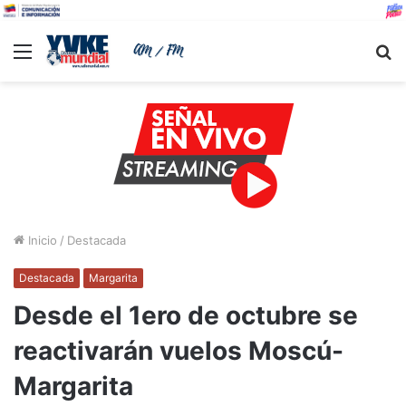
Menu
B
Inicio
/
Destacada
Destacada
Margarita
Desde el 1ero de octubre se
reactivarán vuelos Moscú-
Margarita