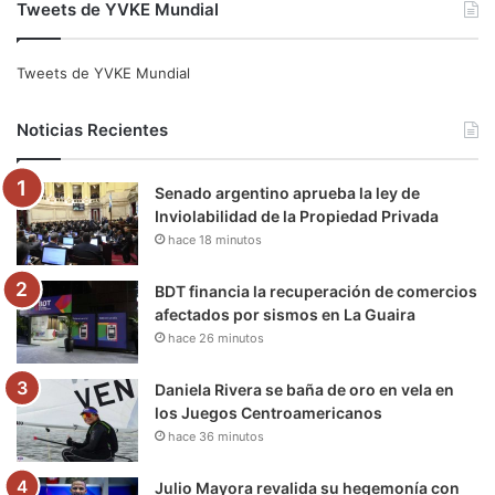
Tweets de YVKE Mundial
c
i
u
s
l
k
e
t
T
t
e
T
Tweets de YVKE Mundial
b
t
u
a
g
o
Noticias Recientes
o
e
b
g
r
k
Senado argentino aprueba la ley de
o
r
e
r
a
Inviolabilidad de la Propiedad Privada
hace 18 minutos
k
a
m
m
BDT financia la recuperación de comercios
afectados por sismos en La Guaira
hace 26 minutos
Daniela Rivera se baña de oro en vela en
los Juegos Centroamericanos
hace 36 minutos
Julio Mayora revalida su hegemonía con