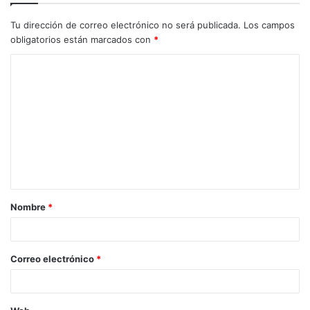
Tu dirección de correo electrónico no será publicada.
Los campos
obligatorios están marcados con
*
C
o
m
e
n
t
a
Nombre
*
r
i
o
Correo electrónico
*
*