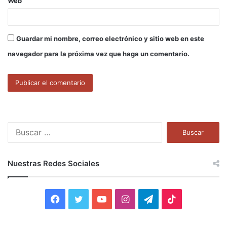
Web
Guardar mi nombre, correo electrónico y sitio web en este
navegador para la próxima vez que haga un comentario.
B
u
s
c
Nuestras Redes Sociales
a
r
:
F
T
Y
I
T
T
a
w
o
n
e
i