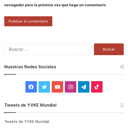
navegador para la próxima vez que haga un comentario.
B
u
s
c
Nuestras Redes Sociales
a
r
:
F
T
Y
I
T
T
a
w
o
n
e
i
Tweets de YVKE Mundial
c
i
u
s
l
k
e
t
T
t
e
T
Tweets de YVKE Mundial