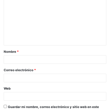
C
o
m
e
n
t
a
Nombre
*
r
i
o
Correo electrónico
*
*
Web
Guardar mi nombre, correo electrónico y sitio web en este