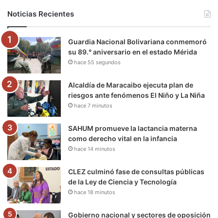
b
t
u
a
g
o
Noticias Recientes
o
e
b
g
r
k
Guardia Nacional Bolivariana conmemoró
o
r
e
r
a
su 89.° aniversario en el estado Mérida
hace 55 segundos
k
a
m
m
Alcaldía de Maracaibo ejecuta plan de
riesgos ante fenómenos El Niño y La Niña
hace 7 minutos
SAHUM promueve la lactancia materna
como derecho vital en la infancia
hace 14 minutos
CLEZ culminó fase de consultas públicas
de la Ley de Ciencia y Tecnología
hace 18 minutos
Gobierno nacional y sectores de oposición