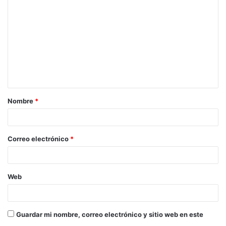
o
m
e
n
t
a
Nombre
*
r
i
o
Correo electrónico
*
*
Web
Guardar mi nombre, correo electrónico y sitio web en este