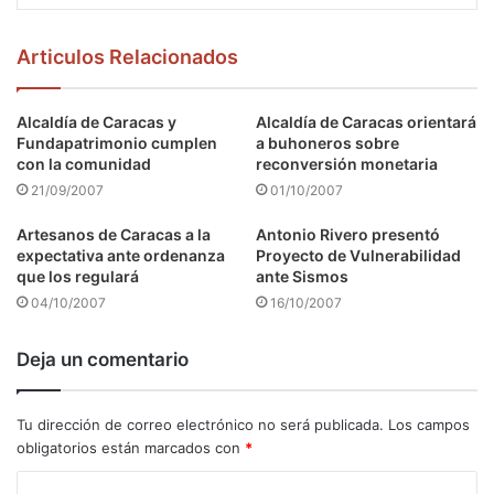
Articulos Relacionados
Alcaldía de Caracas y
Alcaldía de Caracas orientará
Fundapatrimonio cumplen
a buhoneros sobre
con la comunidad
reconversión monetaria
21/09/2007
01/10/2007
Artesanos de Caracas a la
Antonio Rivero presentó
expectativa ante ordenanza
Proyecto de Vulnerabilidad
que los regulará
ante Sismos
04/10/2007
16/10/2007
Deja un comentario
Tu dirección de correo electrónico no será publicada.
Los campos
obligatorios están marcados con
*
C