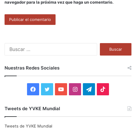
navegador para la próxima vez que haga un comentario.
B
u
s
c
Nuestras Redes Sociales
a
r
:
F
T
Y
I
T
T
a
w
o
n
e
i
Tweets de YVKE Mundial
c
i
u
s
l
k
e
t
T
t
e
T
Tweets de YVKE Mundial