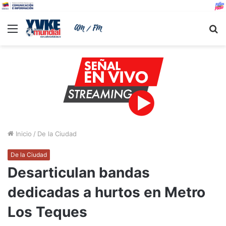
Menu
B
Inicio
/
De la Ciudad
De la Ciudad
Desarticulan bandas
dedicadas a hurtos en Metro
Los Teques