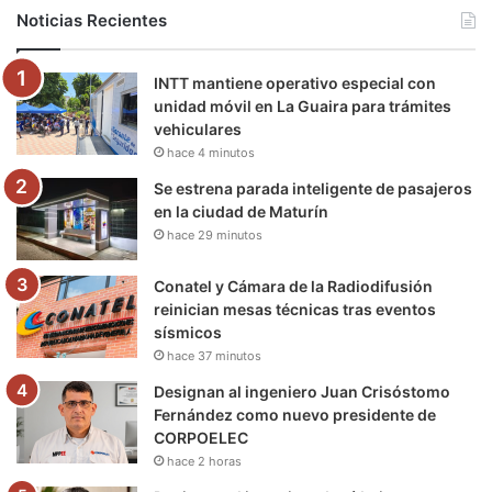
b
t
u
a
g
o
Noticias Recientes
o
e
b
g
r
k
INTT mantiene operativo especial con
o
r
e
r
a
unidad móvil en La Guaira para trámites
vehiculares
k
a
m
hace 4 minutos
m
Se estrena parada inteligente de pasajeros
en la ciudad de Maturín
hace 29 minutos
Conatel y Cámara de la Radiodifusión
reinician mesas técnicas tras eventos
sísmicos
hace 37 minutos
Designan al ingeniero Juan Crisóstomo
Fernández como nuevo presidente de
CORPOELEC
hace 2 horas