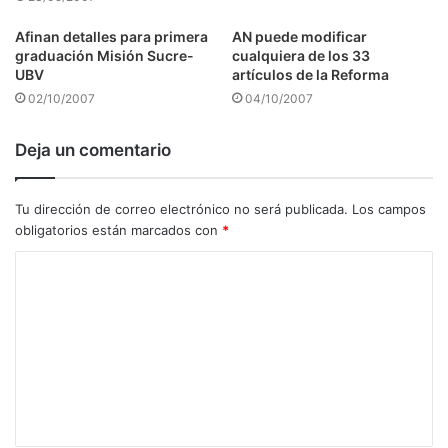
Afinan detalles para primera
AN puede modificar
graduación Misión Sucre-
cualquiera de los 33
UBV
artículos de la Reforma
02/10/2007
04/10/2007
Deja un comentario
Tu dirección de correo electrónico no será publicada.
Los campos
obligatorios están marcados con
*
C
o
m
e
n
t
a