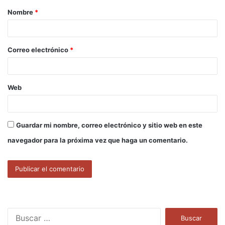
Nombre
*
r
i
o
Correo electrónico
*
*
Web
Guardar mi nombre, correo electrónico y sitio web en este
navegador para la próxima vez que haga un comentario.
B
u