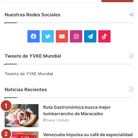
s
c
Nuestras Redes Sociales
a
r
:
F
T
Y
I
T
T
a
w
o
n
e
i
Tweets de YVKE Mundial
c
i
u
s
l
k
e
t
T
t
e
T
Tweets de YVKE Mundial
b
t
u
a
g
o
Noticias Recientes
o
e
b
g
r
k
Ruta Gastronómica busca mejor
o
r
e
r
a
tumbarrancho de Maracaibo
hace 1 minuto
k
a
m
m
Venezuela impulsa su café de especialidad