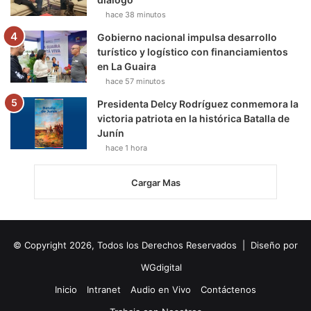
hace 38 minutos
Gobierno nacional impulsa desarrollo
turístico y logístico con financiamientos
en La Guaira
hace 57 minutos
Presidenta Delcy Rodríguez conmemora la
victoria patriota en la histórica Batalla de
Junín
hace 1 hora
Cargar Mas
© Copyright 2026, Todos los Derechos Reservados | Diseño por
WGdigital
Inicio
Intranet
Audio en Vivo
Contáctenos