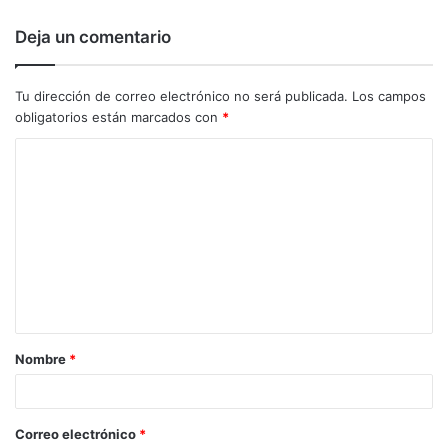
Deja un comentario
Tu dirección de correo electrónico no será publicada.
Los campos
obligatorios están marcados con
*
C
o
m
e
n
t
a
Nombre
*
r
i
o
Correo electrónico
*