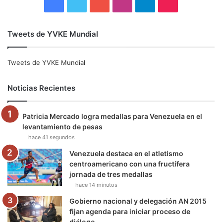
F
T
Y
I
T
T
a
w
o
n
e
i
Tweets de YVKE Mundial
c
i
u
s
l
k
e
t
T
t
e
T
Tweets de YVKE Mundial
b
t
u
a
g
o
Noticias Recientes
o
e
b
g
r
k
Patricia Mercado logra medallas para Venezuela en el
o
r
e
r
a
levantamiento de pesas
hace 41 segundos
k
a
m
Venezuela destaca en el atletismo
m
centroamericano con una fructífera
jornada de tres medallas
hace 14 minutos
Gobierno nacional y delegación AN 2015
fijan agenda para iniciar proceso de
diálogo