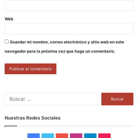
*
Web
Guardar mi nombre, correo electrónico y sitio web en este
navegador para la próxima vez que haga un comentario.
B
u
s
c
Nuestras Redes Sociales
a
r
: