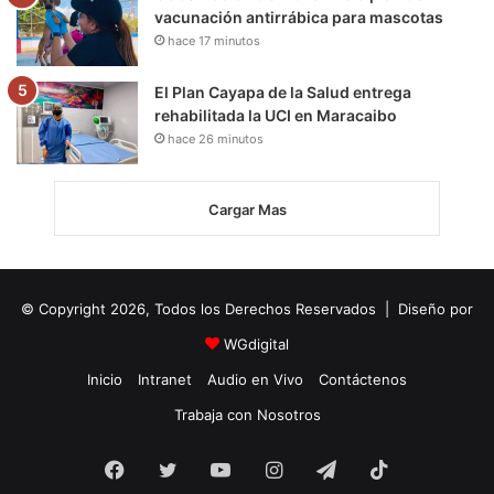
vacunación antirrábica para mascotas
hace 17 minutos
El Plan Cayapa de la Salud entrega
rehabilitada la UCI en Maracaibo
hace 26 minutos
Cargar Mas
© Copyright 2026, Todos los Derechos Reservados | Diseño por
WGdigital
Inicio
Intranet
Audio en Vivo
Contáctenos
Trabaja con Nosotros
Facebook
Twitter
YouTube
Instagram
Telegram
TikTok