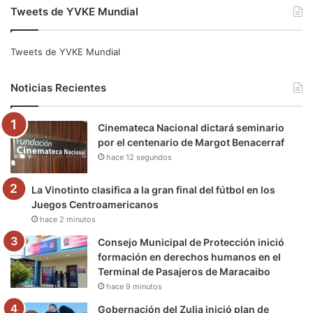
Tweets de YVKE Mundial
c
i
u
s
l
k
e
t
T
t
e
T
Tweets de YVKE Mundial
b
t
u
a
g
o
Noticias Recientes
o
e
b
g
r
k
Cinemateca Nacional dictará seminario
o
r
e
r
a
por el centenario de Margot Benacerraf
hace 12 segundos
k
a
m
m
La Vinotinto clasifica a la gran final del fútbol en los
Juegos Centroamericanos
hace 2 minutos
Consejo Municipal de Protección inició
formación en derechos humanos en el
Terminal de Pasajeros de Maracaibo
hace 9 minutos
Gobernación del Zulia inició plan de