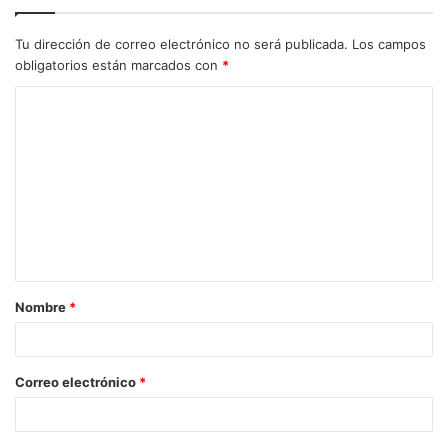
Tu dirección de correo electrónico no será publicada.
Los campos
obligatorios están marcados con
*
C
o
m
e
n
t
a
Nombre
*
r
i
o
Correo electrónico
*
*