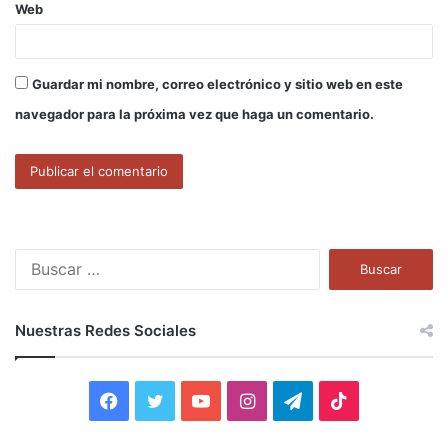
Web
Guardar mi nombre, correo electrónico y sitio web en este
navegador para la próxima vez que haga un comentario.
B
u
s
c
Nuestras Redes Sociales
a
r
:
F
T
Y
I
T
T
a
w
o
n
e
i