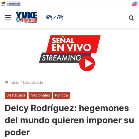
Menu
B
Inicio
/
Destacada
Destacada
Nacionales
Política
Delcy Rodríguez: hegemones
del mundo quieren imponer su
poder