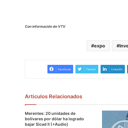
Con información de VTV
expo
Inv
Facebook
Twitter
LinkedIn
Articulos Relacionados
Merentes: 20 unidades de
bolívares por dólar ha logrado
bajar Sicad II (+Audio)