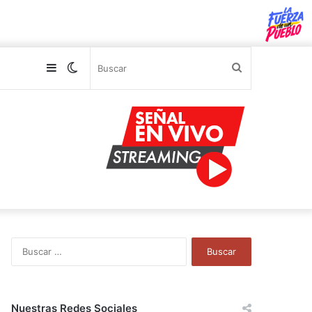
Sidebar
Switch
Buscar
skin
B
u
s
c
a
Nuestras Redes Sociales