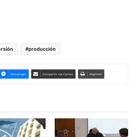
ersión
producción
Messenger
Compartir via Correo
Imprimir