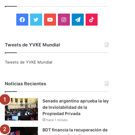
r
:
F
T
Y
I
T
T
a
w
o
n
e
i
c
i
u
s
l
k
Tweets de YVKE Mundial
e
t
T
t
e
T
Tweets de YVKE Mundial
b
t
u
a
g
o
o
e
b
g
r
k
Noticias Recientes
o
r
e
r
a
Senado argentino aprueba la ley
k
a
m
de Inviolabilidad de la
Propiedad Privada
m
hace 1 minuto
BDT financia la recuperación de