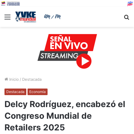
Menu
B
Inicio
/
Destacada
Destacada
Economía
Delcy Rodríguez, encabezó el
Congreso Mundial de
Retailers 2025