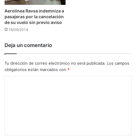
Aerolínea Ravsa indemniza a
pasajeras por la cancelación
de su vuelo sin previo aviso
19/09/2014
Deja un comentario
Tu dirección de correo electrónico no será publicada.
Los campos
obligatorios están marcados con
*
C
o
m
e
n
t
a