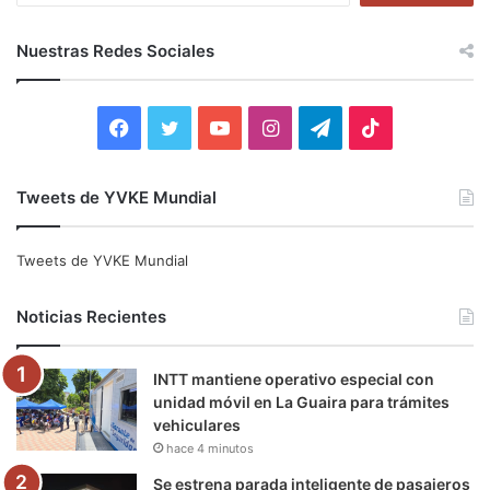
s
c
Nuestras Redes Sociales
a
r
:
F
T
Y
I
T
T
a
w
o
n
e
i
Tweets de YVKE Mundial
c
i
u
s
l
k
e
t
T
t
e
T
Tweets de YVKE Mundial
b
t
u
a
g
o
Noticias Recientes
o
e
b
g
r
k
INTT mantiene operativo especial con
o
r
e
r
a
unidad móvil en La Guaira para trámites
vehiculares
k
a
m
hace 4 minutos
m
Se estrena parada inteligente de pasajeros