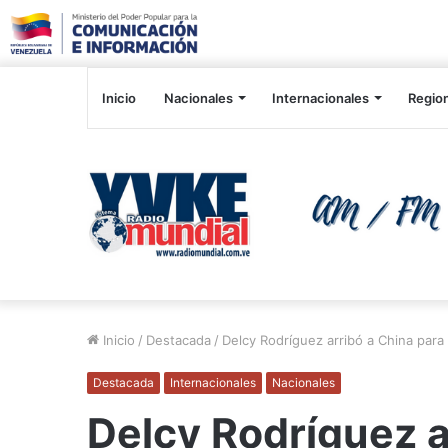
Inicio
Nacionales
Internacionales
Regio
Inicio
/
Destacada
/
Delcy Rodríguez arribó a China para 
Destacada
Internacionales
Nacionales
Delcy Rodríguez a