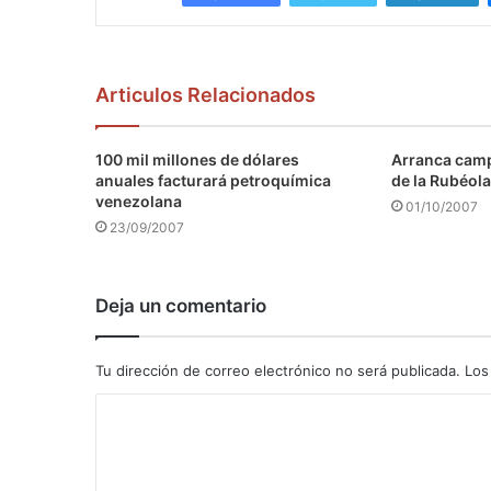
Articulos Relacionados
100 mil millones de dólares
Arranca camp
anuales facturará petroquímica
de la Rubéola
venezolana
01/10/2007
23/09/2007
Deja un comentario
Tu dirección de correo electrónico no será publicada.
Los
C
o
m