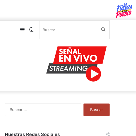
Sidebar
Switch
Buscar
skin
B
u
s
c
a
Nuestras Redes Sociales