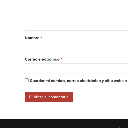
e
n
t
a
Nombre
*
r
i
o
Correo electrónico
*
*
Guardar mi nombre, correo electrónico y sitio web en