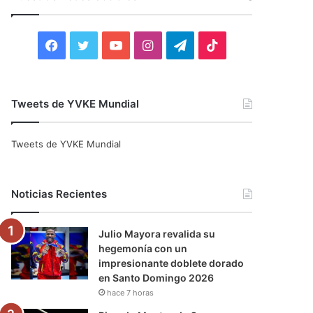
r
:
F
T
Y
I
T
T
a
w
o
n
e
i
c
i
u
s
l
k
Tweets de YVKE Mundial
e
t
T
t
e
T
Tweets de YVKE Mundial
b
t
u
a
g
o
o
e
b
g
r
k
Noticias Recientes
o
r
e
r
a
Julio Mayora revalida su
k
a
m
hegemonía con un
impresionante doblete dorado
m
en Santo Domingo 2026
hace 7 horas