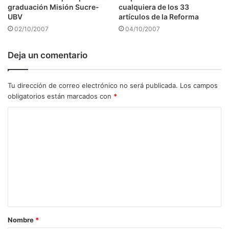
graduación Misión Sucre-
cualquiera de los 33
UBV
artículos de la Reforma
02/10/2007
04/10/2007
Deja un comentario
Tu dirección de correo electrónico no será publicada.
Los campos
obligatorios están marcados con
*
C
o
m
e
n
t
a
Nombre
*
r