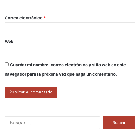
i
o
Correo electrónico
*
*
Web
Guardar mi nombre, correo electrónico y sitio web en este
navegador para la próxima vez que haga un comentario.
B
u
s
c