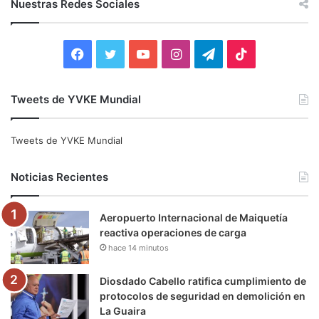
Nuestras Redes Sociales
a
r
:
F
T
Y
I
T
T
a
w
o
n
e
i
Tweets de YVKE Mundial
c
i
u
s
l
k
e
t
T
t
e
T
Tweets de YVKE Mundial
b
t
u
a
g
o
Noticias Recientes
o
e
b
g
r
k
Aeropuerto Internacional de Maiquetía
o
r
e
r
a
reactiva operaciones de carga
hace 14 minutos
k
a
m
m
Diosdado Cabello ratifica cumplimiento de
protocolos de seguridad en demolición en
La Guaira