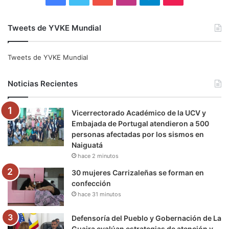
a
w
o
n
e
i
Tweets de YVKE Mundial
c
i
u
s
l
k
e
t
T
t
e
T
Tweets de YVKE Mundial
b
t
u
a
g
o
Noticias Recientes
o
e
b
g
r
k
Vicerrectorado Académico de la UCV y
o
r
e
r
a
Embajada de Portugal atendieron a 500
personas afectadas por los sismos en
k
a
m
Naiguatá
hace 2 minutos
m
30 mujeres Carrizaleñas se forman en
confección
hace 31 minutos
Defensoría del Pueblo y Gobernación de La
Guaira evalúan estrategias de atención y