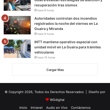
recuperación tras sismos
hace 8 horas
Autoridades controlan dos incendios
registrados la noche del viernes en La
Guaira y Miranda
hace 9 horas
INTT mantiene operativo especial con
unidad móvil en La Guaira para trámites
vehiculares
hace 10 horas
Cargar Mas
© Copyright 2026, Todos los Derechos Reservados | Diseño por
WGdigital
Inicio
Intranet
Audio en Vivo
Contáctenos