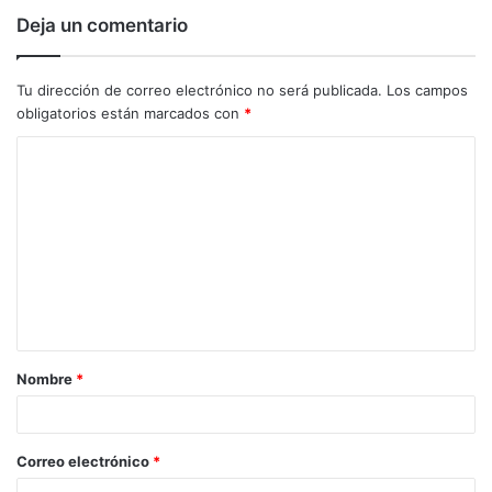
Deja un comentario
Tu dirección de correo electrónico no será publicada.
Los campos
obligatorios están marcados con
*
C
o
m
e
n
t
a
Nombre
*
r
i
o
Correo electrónico
*
*