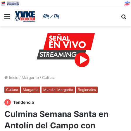
Menu
B
Inicio
/
Margarita
/
Cultura
Cultura
Margarita
Mundial Margarita
Regionales
Tendencia
Culmina Semana Santa en
Antolín del Campo con