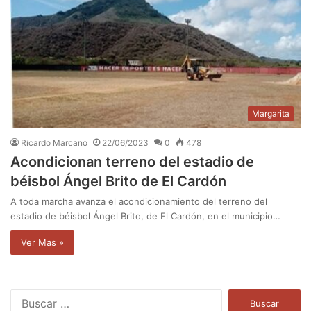
Margarita
Ricardo Marcano
22/06/2023
0
478
Acondicionan terreno del estadio de
béisbol Ángel Brito de El Cardón
A toda marcha avanza el acondicionamiento del terreno del
estadio de béisbol Ángel Brito, de El Cardón, en el municipio…
Ver Mas »
B