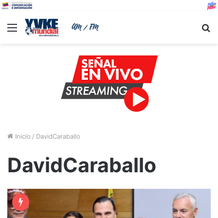
Menu
B
Inicio
/
DavidCaraballo
DavidCaraballo