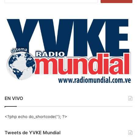
u
s
c
a
r
:
EN VIVO
<?php echo do_shortcode(‘‘); ?>
Tweets de YVKE Mundial