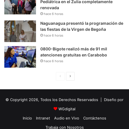
Pediátrica en el Zulia completamente
renovada
hace 6 horas
Naguanagua presentó la programación de
las fiestas de la Virgen de Begoña
hace 6 horas
0800-Bigote realizó más de 91 mil
atenciones gratuitas en Carabobo
hace 6 horas
P
S
á
i
g
g
© Copyright 2026, Todos los Derechos Reservados | Diseño por
i
u
n
i
WGdigital
a
e
Inicio
Intranet
Audio en Vivo
Contáctenos
A
n
Trabaja con Nosotros