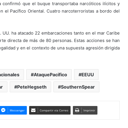
a confirmó que el buque transportaba narcóticos ilícitos y
n el Pacífico Oriental. Cuatro narcoterroristas a bordo del
E. UU. ha atacado 22 embarcaciones tanto en el mar Caribe
rte directa de más de 80 personas. Estas acciones se han
galidad y en el contexto de una supuesta agresión dirigida
cionales
AtaquePacifico
EEUU
ar
PeteHegseth
SouthernSpear
Messenger
Compartir via Correo
Imprimir