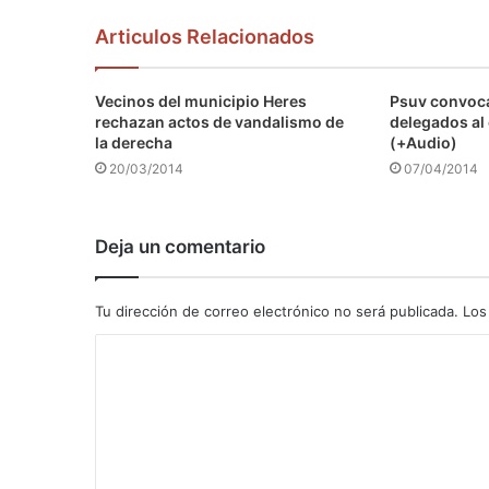
Articulos Relacionados
Vecinos del municipio Heres
Psuv convoca
rechazan actos de vandalismo de
delegados al
la derecha
(+Audio)
20/03/2014
07/04/2014
Deja un comentario
Tu dirección de correo electrónico no será publicada.
Los
C
o
m
e
n