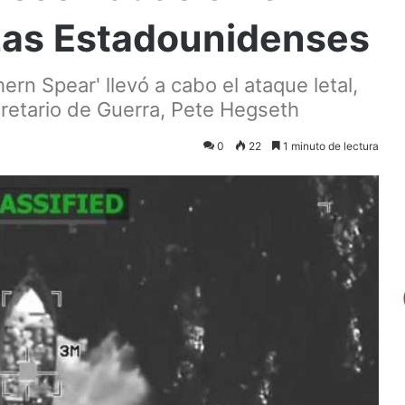
rzas Estadounidenses
rn Spear' llevó a cabo el ataque letal,
cretario de Guerra, Pete Hegseth
0
22
1 minuto de lectura