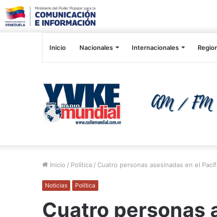
Inicio
Nacionales
Internacionales
Regio
Inicio
/
Política
/
Cuatro personas asesinadas en el Pací
Noticias
Política
Cuatro personas 