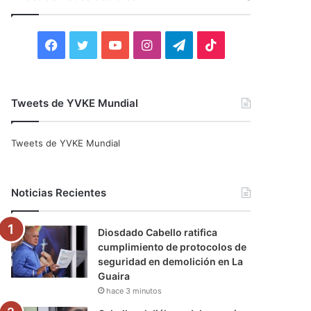
r
:
F
T
Y
I
T
T
a
w
o
n
e
i
c
i
u
s
l
k
Tweets de YVKE Mundial
e
t
T
t
e
T
Tweets de YVKE Mundial
b
t
u
a
g
o
o
e
b
g
r
k
Noticias Recientes
o
r
e
r
a
Diosdado Cabello ratifica
k
a
m
cumplimiento de protocolos de
seguridad en demolición en La
m
Guaira
hace 3 minutos