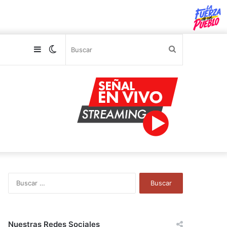
Sidebar
Switch
Buscar
skin
B
u
s
c
a
Nuestras Redes Sociales