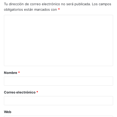
Tu dirección de correo electrónico no será publicada.
Los campos
obligatorios están marcados con
*
C
o
m
e
n
t
a
Nombre
*
r
i
o
Correo electrónico
*
*
Web