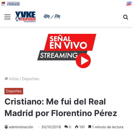
Menu
B
Inicio
/
Deportes
Deportes
Cristiano: Me fui del Real
Madrid por Florentino Pérez
administración
30/10/2018
0
161
1 minuto de lectura