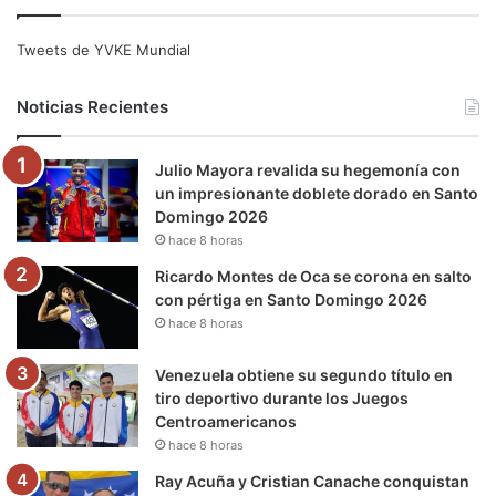
c
i
u
s
l
k
e
t
T
t
e
T
Tweets de YVKE Mundial
b
t
u
a
g
o
Noticias Recientes
o
e
b
g
r
k
Julio Mayora revalida su hegemonía con
o
r
e
r
a
un impresionante doblete dorado en Santo
Domingo 2026
k
a
m
hace 8 horas
m
Ricardo Montes de Oca se corona en salto
con pértiga en Santo Domingo 2026
hace 8 horas
Venezuela obtiene su segundo título en
tiro deportivo durante los Juegos
Centroamericanos
hace 8 horas
Ray Acuña y Cristian Canache conquistan