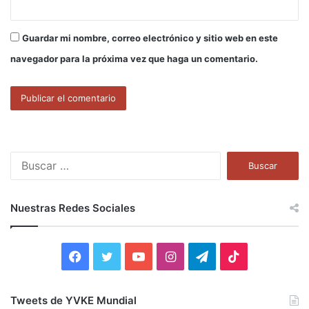
Guardar mi nombre, correo electrónico y sitio web en este
navegador para la próxima vez que haga un comentario.
B
u
s
c
Nuestras Redes Sociales
a
r
:
F
T
Y
I
T
T
a
w
o
n
e
i
Tweets de YVKE Mundial