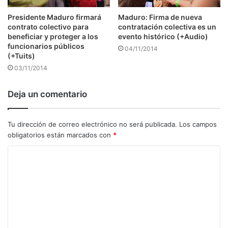
Presidente Maduro firmará
Maduro: Firma de nueva
contrato colectivo para
contratación colectiva es un
beneficiar y proteger a los
evento histórico (+Audio)
funcionarios públicos
04/11/2014
(+Tuits)
03/11/2014
Deja un comentario
Tu dirección de correo electrónico no será publicada.
Los campos
obligatorios están marcados con
*
C
o
m
e
n