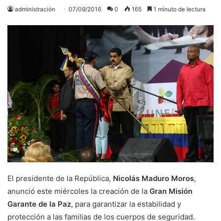
administración
07/09/2016
0
165
1 minuto de lectura
El presidente de la República,
Nicolás Maduro Moros
,
anunció este miércoles la creación de la
Gran Misión
Garante de la Paz
, para garantizar la estabilidad y
protección a las familias de los cuerpos de seguridad.