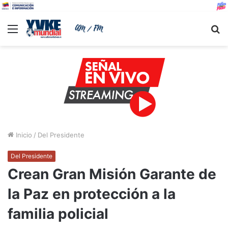
Menu
B
Inicio
/
Del Presidente
Del Presidente
Crean Gran Misión Garante de
la Paz en protección a la
familia policial