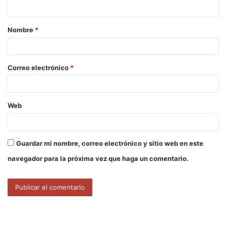
t
a
Nombre
*
r
i
o
Correo electrónico
*
*
Web
Guardar mi nombre, correo electrónico y sitio web en este
navegador para la próxima vez que haga un comentario.