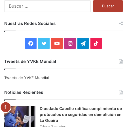
B
u
s
c
Nuestras Redes Sociales
a
r
:
F
T
Y
I
T
T
a
w
o
n
e
i
Tweets de YVKE Mundial
c
i
u
s
l
k
e
t
T
t
e
T
Tweets de YVKE Mundial
b
t
u
a
g
o
Noticias Recientes
o
e
b
g
r
k
Diosdado Cabello ratifica cumplimiento de
o
r
e
r
a
protocolos de seguridad en demolición en
La Guaira
k
a
m
hace 3 minutos