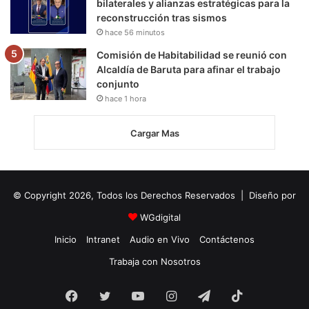
bilaterales y alianzas estratégicas para la
reconstrucción tras sismos
hace 56 minutos
Comisión de Habitabilidad se reunió con
Alcaldía de Baruta para afinar el trabajo
conjunto
hace 1 hora
Cargar Mas
© Copyright 2026, Todos los Derechos Reservados | Diseño por
WGdigital
Inicio
Intranet
Audio en Vivo
Contáctenos
Trabaja con Nosotros
Facebook
Twitter
YouTube
Instagram
Telegram
TikTok