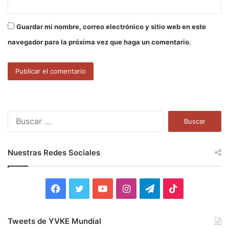
Guardar mi nombre, correo electrónico y sitio web en este
navegador para la próxima vez que haga un comentario.
B
u
s
c
Nuestras Redes Sociales
a
r
:
F
T
Y
I
T
T
a
w
o
n
e
i
Tweets de YVKE Mundial