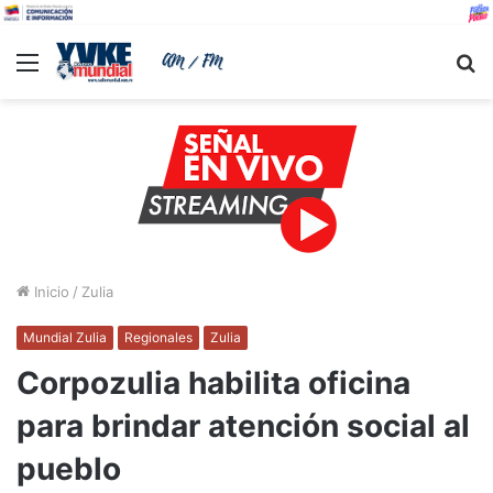
Menu
B
Inicio
/
Zulia
Mundial Zulia
Regionales
Zulia
Corpozulia habilita oficina
para brindar atención social al
pueblo