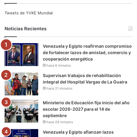
c
i
u
s
l
k
e
t
T
t
e
T
Tweets de YVKE Mundial
b
t
u
a
g
o
Noticias Recientes
o
e
b
g
r
k
Venezuela y Egipto reafirman compromiso
o
r
e
r
a
de fortalecer lazos de amistad, comercio y
cooperación energética
k
a
m
hace 6 minutos
m
Supervisan trabajos de rehabilitación
integral del Hospital Vargas de La Guaira
hace 21 minutos
Ministerio de Educación fija inicio del año
escolar 2026-2027 para el 14 de
septiembre
hace 29 minutos
Venezuela y Egipto afianzan lazos