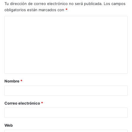
Tu dirección de correo electrónico no será publicada.
Los campos
obligatorios están marcados con
*
C
o
m
e
n
t
a
Nombre
*
r
i
o
Correo electrónico
*
*
Web