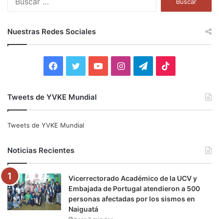
u
s
c
Nuestras Redes Sociales
a
r
:
F
T
Y
I
T
T
a
w
o
n
e
i
Tweets de YVKE Mundial
c
i
u
s
l
k
e
t
T
t
e
T
Tweets de YVKE Mundial
b
t
u
a
g
o
Noticias Recientes
o
e
b
g
r
k
Vicerrectorado Académico de la UCV y
o
r
e
r
a
Embajada de Portugal atendieron a 500
personas afectadas por los sismos en
k
a
m
Naiguatá