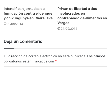
Intensifican jornadas de
Privan de libertad a dos
fumigación contra el dengue
involucrados en
y chikungunya en Charallave
contrabando de alimentos en
Vargas
19/09/2014
24/09/2014
Deja un comentario
Tu dirección de correo electrónico no será publicada.
Los campos
obligatorios están marcados con
*
C
o
m
e
n
t