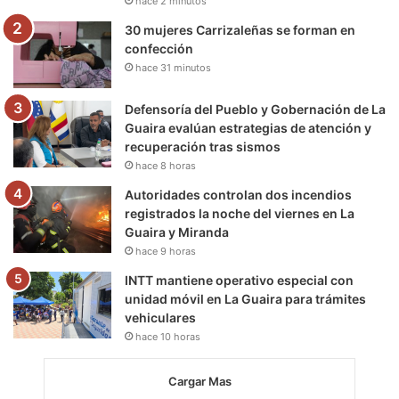
hace 2 minutos
m
30 mujeres Carrizaleñas se forman en
confección
hace 31 minutos
Defensoría del Pueblo y Gobernación de La
Guaira evalúan estrategias de atención y
recuperación tras sismos
hace 8 horas
Autoridades controlan dos incendios
registrados la noche del viernes en La
Guaira y Miranda
hace 9 horas
INTT mantiene operativo especial con
unidad móvil en La Guaira para trámites
vehiculares
hace 10 horas
Cargar Mas