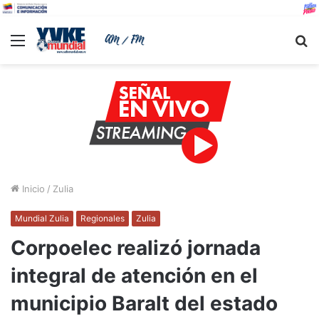
Menu
B
Inicio
/
Zulia
Mundial Zulia
Regionales
Zulia
Corpoelec realizó jornada
integral de atención en el
municipio Baralt del estado