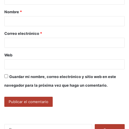
a
Nombre
*
r
i
o
Correo electrónico
*
*
Web
Guardar mi nombre, correo electrónico y sitio web en este
navegador para la próxima vez que haga un comentario.
B