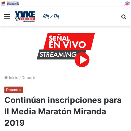
Menu
B
Inicio
/
Deportes
Deportes
Continúan inscripciones para
II Media Maratón Miranda
2019