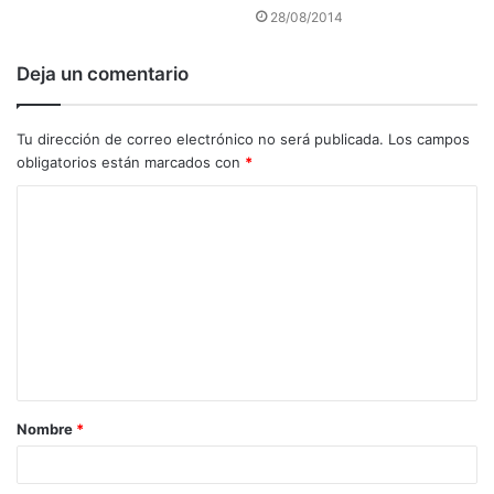
28/08/2014
Deja un comentario
Tu dirección de correo electrónico no será publicada.
Los campos
obligatorios están marcados con
*
C
o
m
e
n
t
a
Nombre
*
r
i