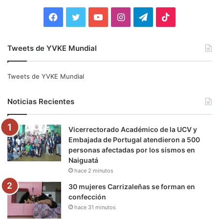
:
F
T
Y
I
T
T
a
w
o
n
e
i
Tweets de YVKE Mundial
c
i
u
s
l
k
e
t
T
t
e
T
Tweets de YVKE Mundial
b
t
u
a
g
o
Noticias Recientes
o
e
b
g
r
k
Vicerrectorado Académico de la UCV y
o
r
e
r
a
Embajada de Portugal atendieron a 500
personas afectadas por los sismos en
k
a
m
Naiguatá
hace 2 minutos
m
30 mujeres Carrizaleñas se forman en
confección
hace 31 minutos