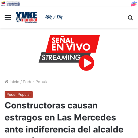
Menu
B
Inicio
/
Poder Popular
Poder Popular
Constructoras causan
estragos en Las Mercedes
ante indiferencia del alcalde