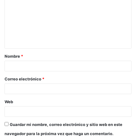
o
m
e
n
t
a
Nombre
*
r
i
o
Correo electrónico
*
*
Web
Guardar mi nombre, correo electrónico y sitio web en este
navegador para la próxima vez que haga un comentario.