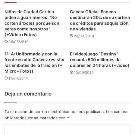
Niños de Ciudad Caribia
Gaceta Oficial: Bancos
piden a guarimberos: “No
destinarán 20% de su cartera
corten árboles porque son
de créditos para adquisición
seres como nosotros”
de viviendas
(+Video+Fotos)
20/03/2014
06/05/2013
11-A: Uniformado y con la
El videojuego “Destiny”
frente en alto Chávez resistió
recauda 500 millones de
los embates de la traición (+
dólares en 24 horas (+video)
Micro+ Fotos)
10/09/2014
11/04/2014
Deja un comentario
Tu dirección de correo electrónico no será publicada.
Los campos
obligatorios están marcados con
*
C