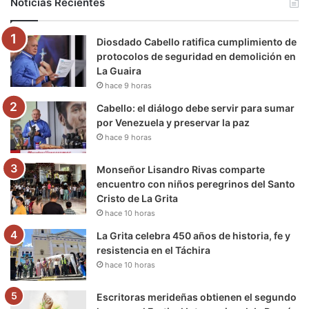
Noticias Recientes
o
e
b
g
r
k
Diosdado Cabello ratifica cumplimiento de
o
r
e
r
a
protocolos de seguridad en demolición en
La Guaira
k
a
m
hace 9 horas
m
Cabello: el diálogo debe servir para sumar
por Venezuela y preservar la paz
hace 9 horas
Monseñor Lisandro Rivas comparte
encuentro con niños peregrinos del Santo
Cristo de La Grita
hace 10 horas
La Grita celebra 450 años de historia, fe y
resistencia en el Táchira
hace 10 horas
Escritoras merideñas obtienen el segundo