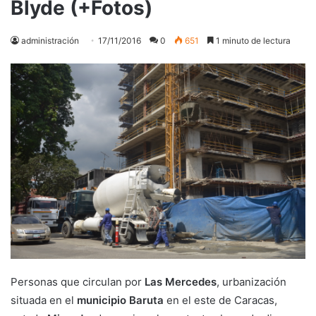
Blyde (+Fotos)
administración
17/11/2016
0
651
1 minuto de lectura
Personas que circulan por
Las Mercedes
, urbanización
situada en el
municipio Baruta
en el este de Caracas,