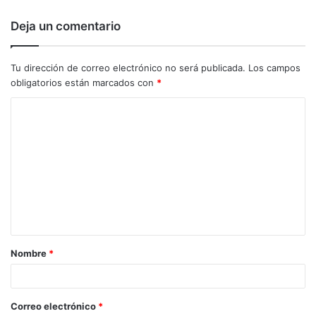
Deja un comentario
Tu dirección de correo electrónico no será publicada.
Los campos
obligatorios están marcados con
*
C
o
m
e
n
t
a
Nombre
*
r
i
o
Correo electrónico
*