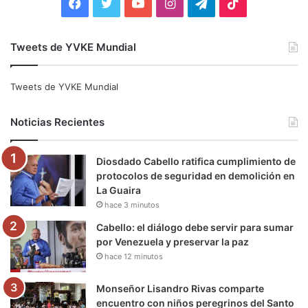
F
T
Y
I
T
T
a
w
o
n
e
i
Tweets de YVKE Mundial
c
i
u
s
l
k
e
t
T
t
e
T
Tweets de YVKE Mundial
b
t
u
a
g
o
Noticias Recientes
o
e
b
g
r
k
Diosdado Cabello ratifica cumplimiento de
o
r
e
r
a
protocolos de seguridad en demolición en
La Guaira
k
a
m
hace 3 minutos
m
Cabello: el diálogo debe servir para sumar
por Venezuela y preservar la paz
hace 12 minutos
Monseñor Lisandro Rivas comparte
encuentro con niños peregrinos del Santo