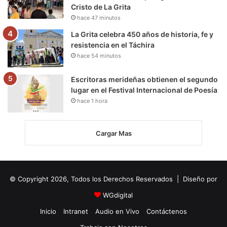
Cristo de La Grita
hace 47 minutos
La Grita celebra 450 años de historia, fe y
resistencia en el Táchira
hace 54 minutos
Escritoras merideñas obtienen el segundo
lugar en el Festival Internacional de Poesía
hace 1 hora
Cargar Mas
© Copyright 2026, Todos los Derechos Reservados | Diseño por
WGdigital
Inicio
Intranet
Audio en Vivo
Contáctenos