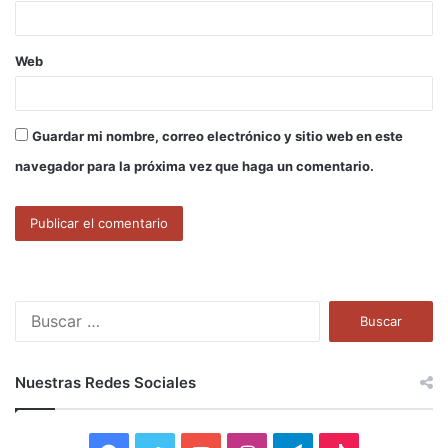
*
Web
Guardar mi nombre, correo electrónico y sitio web en este
navegador para la próxima vez que haga un comentario.
B
u
s
c
Nuestras Redes Sociales
a
r
: