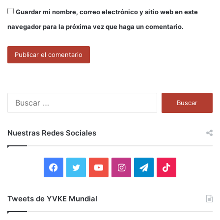
Guardar mi nombre, correo electrónico y sitio web en este
navegador para la próxima vez que haga un comentario.
B
u
s
c
Nuestras Redes Sociales
a
r
:
F
T
Y
I
T
T
a
w
o
n
e
i
Tweets de YVKE Mundial
c
i
u
s
l
k