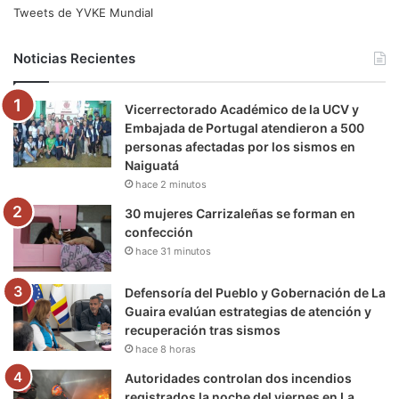
e
t
T
t
e
T
Tweets de YVKE Mundial
b
t
u
a
g
o
Noticias Recientes
o
e
b
g
r
k
Vicerrectorado Académico de la UCV y
o
r
e
r
a
Embajada de Portugal atendieron a 500
personas afectadas por los sismos en
k
a
m
Naiguatá
hace 2 minutos
m
30 mujeres Carrizaleñas se forman en
confección
hace 31 minutos
Defensoría del Pueblo y Gobernación de La
Guaira evalúan estrategias de atención y
recuperación tras sismos
hace 8 horas
Autoridades controlan dos incendios
registrados la noche del viernes en La