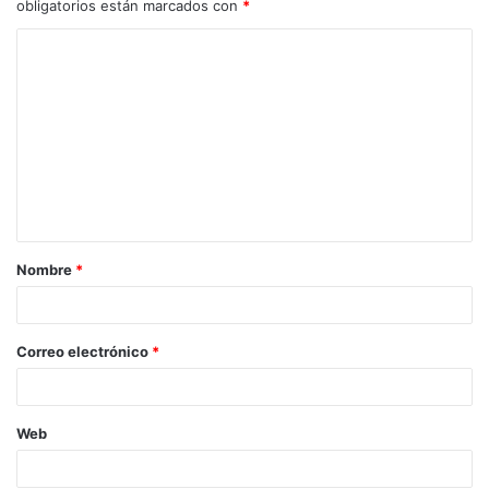
obligatorios están marcados con
*
C
o
m
e
n
t
a
Nombre
*
r
i
o
Correo electrónico
*
*
Web