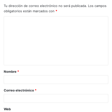
Tu dirección de correo electrónico no será publicada.
Los campos
obligatorios están marcados con
*
C
o
m
e
n
t
a
Nombre
*
r
i
o
Correo electrónico
*
*
Web