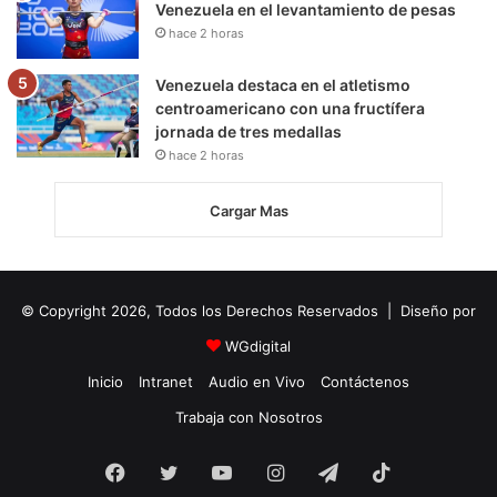
Venezuela en el levantamiento de pesas
hace 2 horas
Venezuela destaca en el atletismo
centroamericano con una fructífera
jornada de tres medallas
hace 2 horas
Cargar Mas
© Copyright 2026, Todos los Derechos Reservados | Diseño por
WGdigital
Inicio
Intranet
Audio en Vivo
Contáctenos
Trabaja con Nosotros
Facebook
Twitter
YouTube
Instagram
Telegram
TikTok