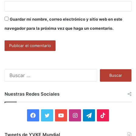
Guardar mi nombre, correo electrónico y sitio web en este
navegador para la próxima vez que haga un comentario.
B
u
s
c
Nuestras Redes Sociales
a
r
:
F
T
Y
I
T
T
a
w
o
n
e
i
Tweets de YVKE Mundial