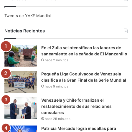
c
i
u
s
l
k
e
t
T
t
e
T
Tweets de YVKE Mundial
b
t
u
a
g
o
Noticias Recientes
o
e
b
g
r
k
En el Zulia se intensifican las labores de
o
r
e
r
a
saneamiento en la cañada de El Manzanillo
hace 2 minutos
k
a
m
m
Pequeña Liga Coquivacoa de Venezuela
clasifica a la Gran Final de la Serie Mundial
hace 9 minutos
Venezuela y Chile formalizan el
restablecimiento de sus relaciones
consulares
hace 25 minutos
Patricia Mercado logra medallas para