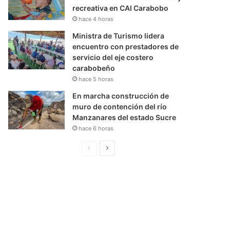
recreativa en CAI Carabobo
hace 4 horas
Ministra de Turismo lidera
encuentro con prestadores de
servicio del eje costero
carabobeño
hace 5 horas
En marcha construcción de
muro de contención del río
Manzanares del estado Sucre
hace 6 horas
P
S
á
i
g
g
i
u
n
i
a
e