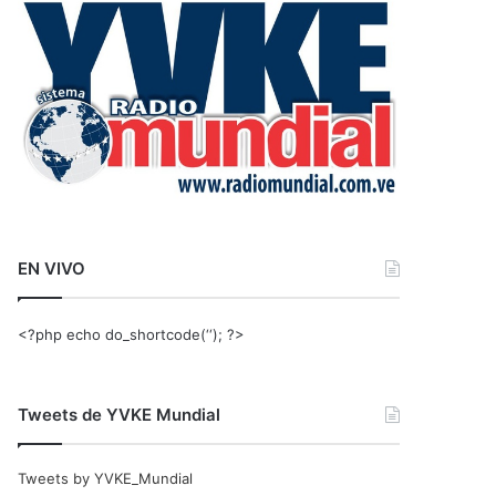
r
:
EN VIVO
<?php echo do_shortcode(‘‘); ?>
Tweets de YVKE Mundial
Tweets by YVKE_Mundial