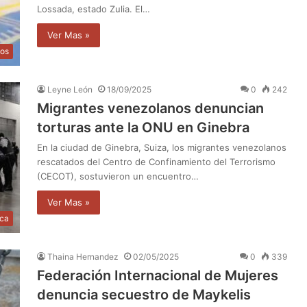
Lossada, estado Zulia. El…
Ver Mas »
os
Leyne León
18/09/2025
0
242
Migrantes venezolanos denuncian
torturas ante la ONU en Ginebra
En la ciudad de Ginebra, Suiza, los migrantes venezolanos
rescatados del Centro de Confinamiento del Terrorismo
(CECOT), sostuvieron un encuentro…
Ver Mas »
ica
Thaina Hernandez
02/05/2025
0
339
Federación Internacional de Mujeres
denuncia secuestro de Maykelis