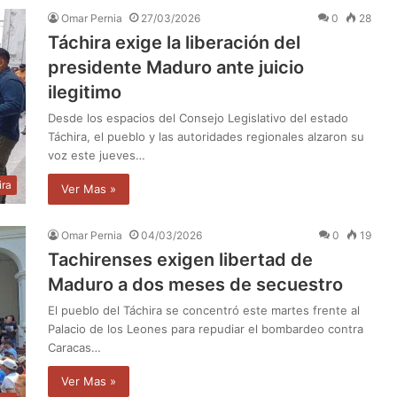
Omar Pernia
27/03/2026
0
28
Táchira exige la liberación del
presidente Maduro ante juicio
ilegitimo
Desde los espacios del Consejo Legislativo del estado
Táchira, el pueblo y las autoridades regionales alzaron su
voz este jueves…
ira
Ver Mas »
Omar Pernia
04/03/2026
0
19
Tachirenses exigen libertad de
Maduro a dos meses de secuestro
El pueblo del Táchira se concentró este martes frente al
Palacio de los Leones para repudiar el bombardeo contra
Caracas…
Ver Mas »