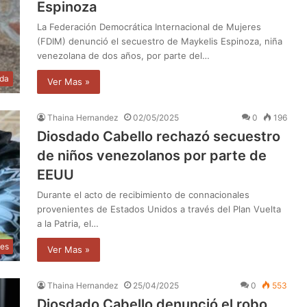
Espinoza
La Federación Democrática Internacional de Mujeres
(FDIM) denunció el secuestro de Maykelis Espinoza, niña
venezolana de dos años, por parte del…
da
Ver Mas »
Thaina Hernandez
02/05/2025
0
196
Diosdado Cabello rechazó secuestro
de niños venezolanos por parte de
EEUU
Durante el acto de recibimiento de connacionales
provenientes de Estados Unidos a través del Plan Vuelta
a la Patria, el…
les
Ver Mas »
Thaina Hernandez
25/04/2025
0
553
Diosdado Cabello denunció el robo