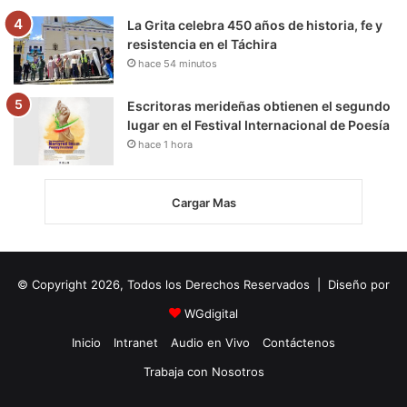
La Grita celebra 450 años de historia, fe y
resistencia en el Táchira
hace 54 minutos
Escritoras merideñas obtienen el segundo
lugar en el Festival Internacional de Poesía
hace 1 hora
Cargar Mas
© Copyright 2026, Todos los Derechos Reservados | Diseño por
WGdigital
Inicio
Intranet
Audio en Vivo
Contáctenos
Trabaja con Nosotros