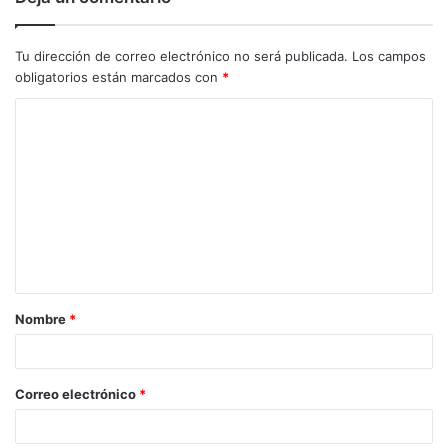
Tu dirección de correo electrónico no será publicada.
Los campos
obligatorios están marcados con
*
C
o
m
e
n
t
a
Nombre
*
r
i
o
Correo electrónico
*
*