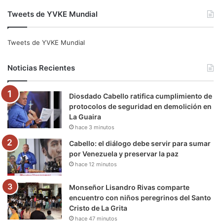
a
w
o
n
e
i
Tweets de YVKE Mundial
c
i
u
s
l
k
e
t
T
t
e
T
Tweets de YVKE Mundial
b
t
u
a
g
o
Noticias Recientes
o
e
b
g
r
k
Diosdado Cabello ratifica cumplimiento de
o
r
e
r
a
protocolos de seguridad en demolición en
La Guaira
k
a
m
hace 3 minutos
m
Cabello: el diálogo debe servir para sumar
por Venezuela y preservar la paz
hace 12 minutos
Monseñor Lisandro Rivas comparte
encuentro con niños peregrinos del Santo
Cristo de La Grita
hace 47 minutos