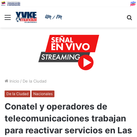
Menu
B
Inicio
/
De la Ciudad
De la Ciudad
Nacionales
Conatel y operadores de
telecomunicaciones trabajan
para reactivar servicios en Las