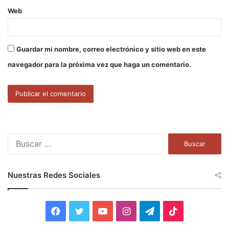
Web
Guardar mi nombre, correo electrónico y sitio web en este
navegador para la próxima vez que haga un comentario.
B
u
s
c
Nuestras Redes Sociales
a
r
:
F
T
Y
I
T
T