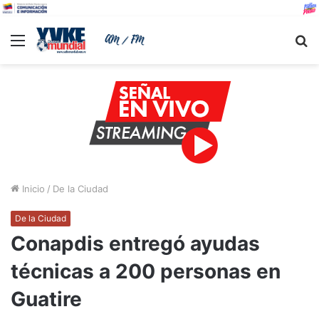
Menu
B
Inicio
/
De la Ciudad
De la Ciudad
Conapdis entregó ayudas
técnicas a 200 personas en
Guatire