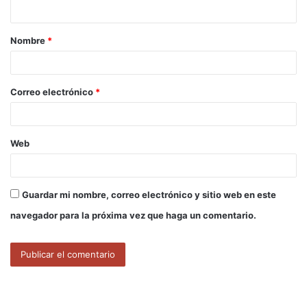
t
a
Nombre
*
r
i
o
Correo electrónico
*
*
Web
Guardar mi nombre, correo electrónico y sitio web en este
navegador para la próxima vez que haga un comentario.