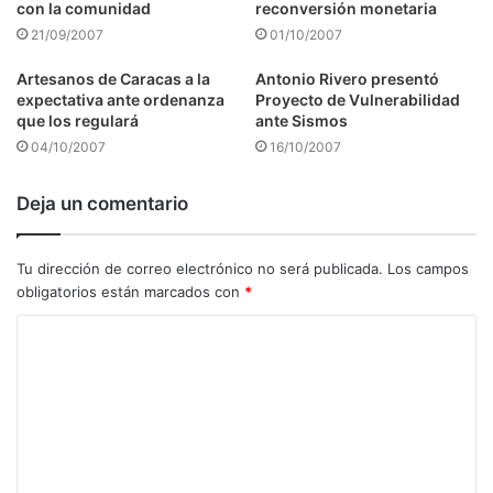
con la comunidad
reconversión monetaria
21/09/2007
01/10/2007
Artesanos de Caracas a la
Antonio Rivero presentó
expectativa ante ordenanza
Proyecto de Vulnerabilidad
que los regulará
ante Sismos
04/10/2007
16/10/2007
Deja un comentario
Tu dirección de correo electrónico no será publicada.
Los campos
obligatorios están marcados con
*
C
o
m
e
n