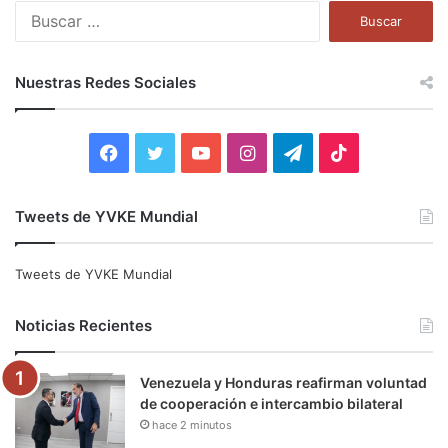
B
u
s
c
Nuestras Redes Sociales
a
r
:
F
T
Y
I
T
T
a
w
o
n
e
i
Tweets de YVKE Mundial
c
i
u
s
l
k
e
t
T
t
e
T
Tweets de YVKE Mundial
b
t
u
a
g
o
Noticias Recientes
o
e
b
g
r
k
Venezuela y Honduras reafirman voluntad
o
r
e
r
a
de cooperación e intercambio bilateral
hace 2 minutos
k
a
m